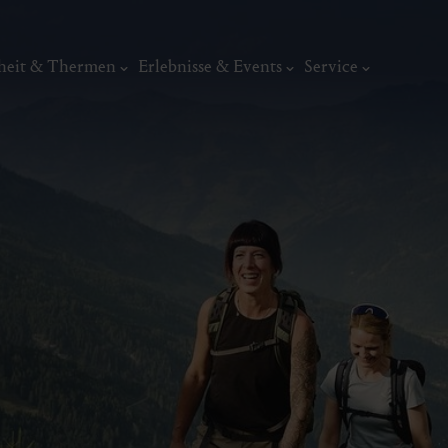
heit & Thermen
Erlebnisse & Events
Service
Kunst, Ku
ermal
Wellness & Entspannung
Tradit