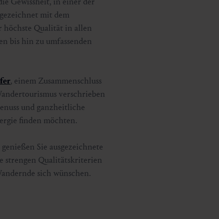
ie Gewissheit, in einer der
sgezeichnet mit dem
ür höchste Qualität in allen
en bis hin zu umfassenden
fer
, einem Zusammenschluss
 Wandertourismus verschrieben
Genuss und ganzheitliche
nergie finden möchten.
 genießen Sie ausgezeichnete
e strengen Qualitätskriterien
 Wandernde sich wünschen.