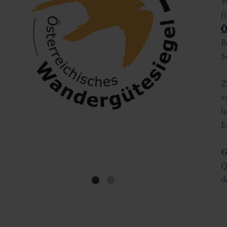
W
f
Ö
B
S
Z
v
h
E
G
Q
d