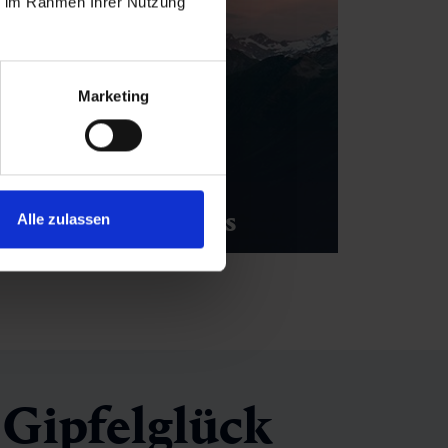
ie im Rahmen Ihrer Nutzung
Marketing
Webcams
Alle zulassen
, Gipfelglück