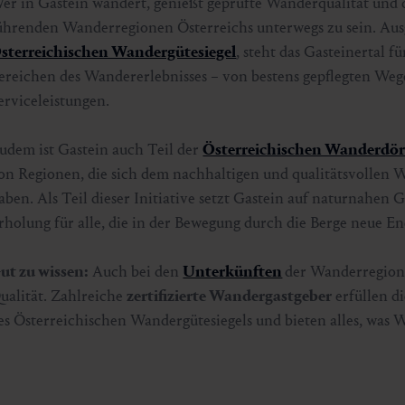
er in Gastein wandert, genießt geprüfte Wanderqualität und d
ührenden Wanderregionen Österreichs unterwegs zu sein. Au
sterreichischen Wandergütesiegel
, steht das Gasteinertal f
ereichen des Wandererlebnisses – von bestens gepflegten Weg
erviceleistungen.
udem ist Gastein auch Teil der
Österreichischen Wanderdör
on Regionen, die sich dem nachhaltigen und qualitätsvollen
aben. Als Teil dieser Initiative setzt Gastein auf naturnahen 
rholung für alle, die in der Bewegung durch die Berge neue E
ut zu wissen:
Auch bei den
Unterkünften
der Wanderregion
ualität. Zahlreiche
zertifizierte Wandergastgeber
erfüllen di
es Österreichischen Wandergütesiegels und bieten alles, was