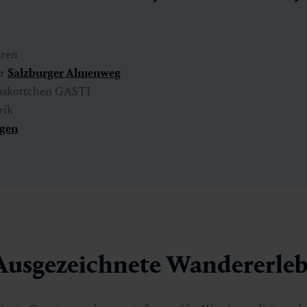
uren
er
Salzburger Almenweg
skottchen GASTI
rik
gen
Ausgezeichnete Wandererleb