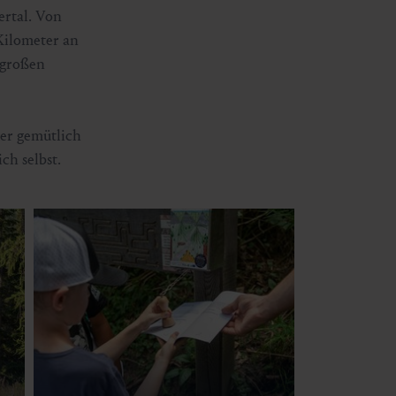
ertal. Von
Kilometer an
 großen
der gemütlich
ch selbst.