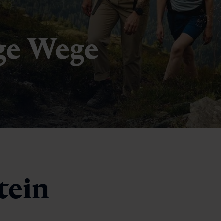
ige Wege
tein