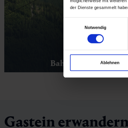
möglicherweise mit weiteren
der Dienste gesammelt habe
Einwilligungsauswahl
Notwendig
Bahnen & Anlagen
Ablehnen
Gastein erwandern –