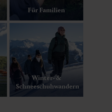
r
Für Familien
Winter- &
Schneeschuhwandern