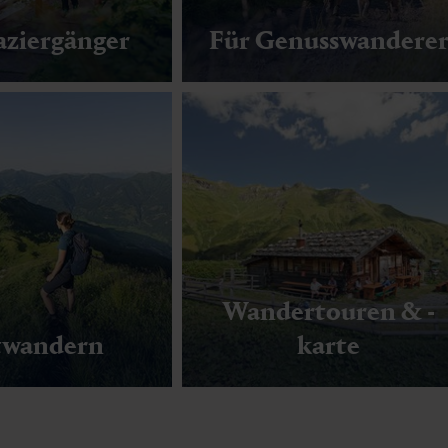
aziergänger
Für Genusswandere
Wandertouren & -
twandern
karte