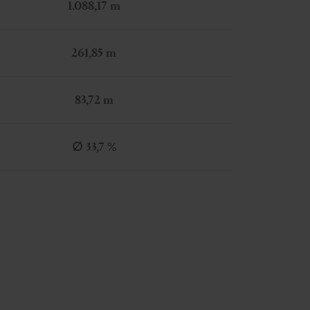
1.088,17 m
261,85 m
83,72 m
∅ 33,7 %