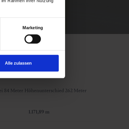
ie im Rahmen Ihrer Nutzung
Marketing
Alle zulassen
 bei 84 Meter Höhenunterschied 262 Meter
1.171,89 m