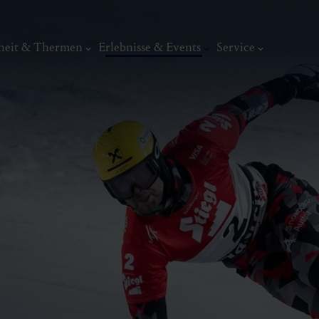
heit & Thermen
Erlebnisse & Events
Service
Events
Top-Events
Veranstaltungskalender
Wochenprogramm
Kunst, Ku
ermal
Wellness & Entspannung
Tradit