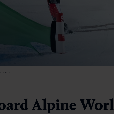
-Events
oard Alpine Wor