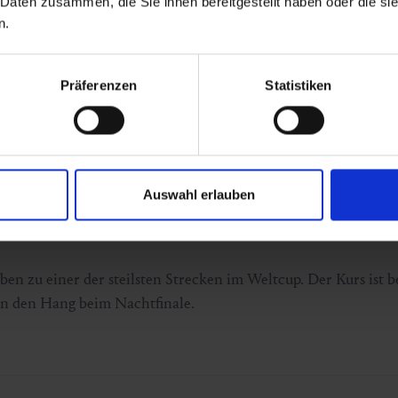
 Daten zusammen, die Sie ihnen bereitgestellt haben oder die s
n.
Präferenzen
Statistiken
Auswahl erlauben
n zu einer der steilsten Strecken im Weltcup. Der Kurs ist
n den Hang beim Nachtfinale.