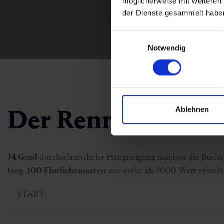
möglicherweise mit weiteren
der Dienste gesammelt habe
Einwilligungsauswahl
Notwendig
Der Rennhang
Ablehnen
34 Grad
durchschnittliche Hangneigung machen die Buchebe
lang.
100 Flutlichtmasten
mit mehr als 2000 Watt erhelle
START: