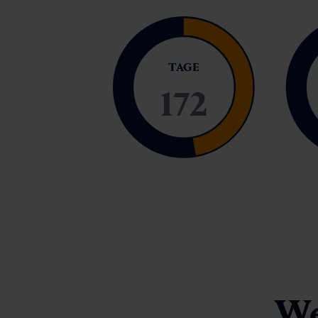
TAGE
172
We