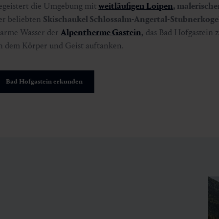
egeistert die Umgebung mit
weitläufigen Loipen
, malerisch
er beliebten
Skischaukel Schlossalm-Angertal-Stubnerkoge
arme Wasser der
Alpentherme Gastein
,
das Bad Hofgastein 
n dem Körper und Geist auftanken.
Bad Hofgastein erkunden