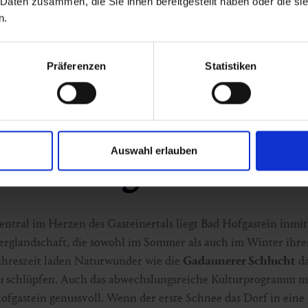
 Daten zusammen, die Sie ihnen bereitgestellt haben oder die s
n.
Präferenzen
Statistiken
Auswahl erlauben
Bad Hofgastein
entral im Herzen des Gasteinertals liegt Bad Hofgastein inmi
erglandschaft, die sowohl im Sommer als auch im Winter ihre
ahreszeit laden Naturwunder wie die
Gadaunerer Schlucht
da
u schlüpfen. Auch das abwechslungsreiche Kulturprogramm 
ofgastein genussvoll. Wenn der erste Schnee das Dorf in eine 