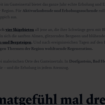
it im Gasteinertal bietet das ganze Jahr echte Erholung und Er
er Region. Für
Aktivurlaubende und Erholungssuchende
roll
eppich aus.
ich
vier Skigebieten
all jene an, die ihre Schwünge gern mit Bl
n sich die sanften Almen, glitzernden Bergseen und blühend
 und Bergsteigen
.
Und nach ereignisreichen Tagen auf den B
igen Thermen der Region wohltuende Regeneration.
ei malerischen Orte des Gasteinertals. In
Dorfgastein, Bad H
ür – und die Erholung in jedem Atemzug.
atgefühl mal dre