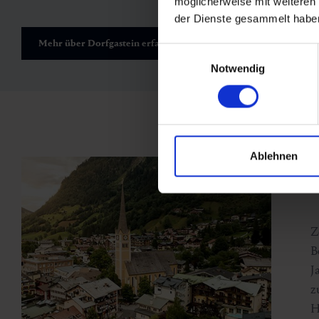
möglicherweise mit weiteren
der Dienste gesammelt habe
Mehr über Dorfgastein erfahren
Einwilligungsauswahl
Notwendig
Ablehnen
Z
B
J
z
H