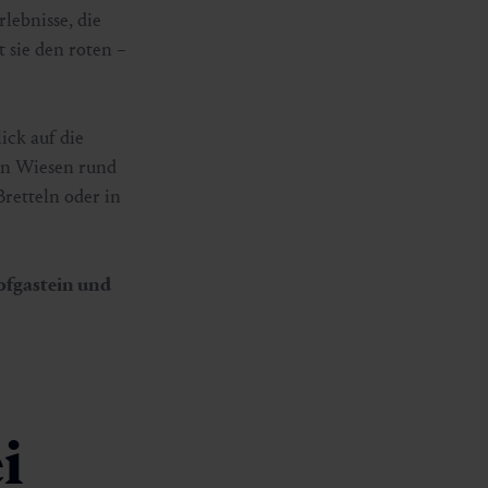
lebnisse, die
t sie den roten –
ick auf die
en Wiesen rund
retteln oder in
ofgastein und
i