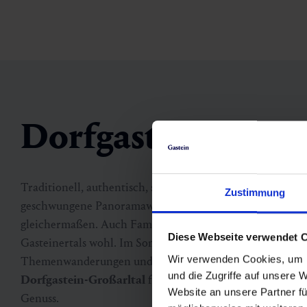
Dorfgastein
Traditionell, authentisch, sympathisch: So präsentiert si
Zustimmung
geschwungene Panoramawege und imposante Gipfel bege
gleichermaßen. Auch Familien mit Kindern fühlen sich 
Diese Webseite verwendet 
Gasteinertals wohl. Im Sommer warten am
Erlebnisberg 
Wir verwenden Cookies, um I
Themenwanderungen und rasante Mountaincart-Fahrten,
und die Zugriffe auf unsere 
Dorfgastein-Großarltal
familienfreundliche Pisten, uri
Website an unsere Partner fü
Genuss.