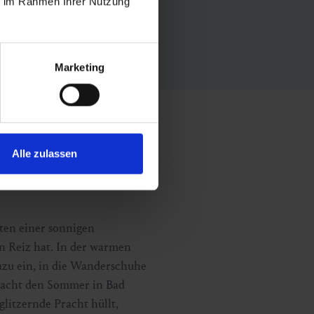
ie im Rahmen Ihrer Nutzung
Marketing
Alle zulassen
tten einer sonnigen
n Reiz hat. In der warmen
zu ein, in die Wanderschuhe
macht den Sommer in Bad
glitzernde Pracht hüllt,