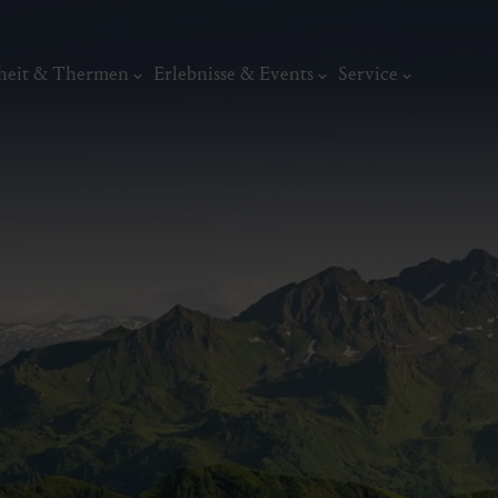
heit & Thermen
Erlebnisse & Events
Service
Kunst, Ku
ermal
Wellness & Entspannung
Tradit