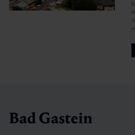
b
d
w
a
Bad Gastein