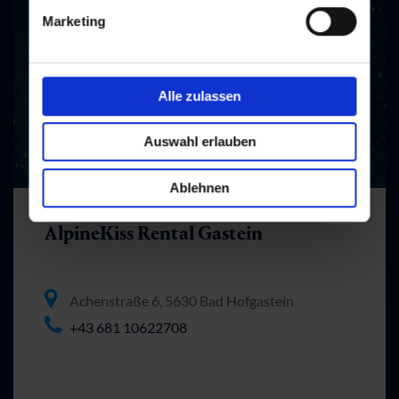
Marketing
Alle zulassen
Auswahl erlauben
Ablehnen
AlpineKiss Rental Gastein
Achenstraße 6, 5630 Bad Hofgastein
+43 681 10622708