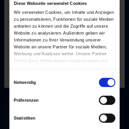
Diese Webseite verwendet Cookies
Wir verwenden Cookies, um Inhalte und Anzeigen
Sport Fleiss Premium
zu personalisieren, Funktionen für soziale Medien
anbieten zu können und die Zugriffe auf unsere
Website zu analysieren. Außerdem geben wir
Informationen zu Ihrer Verwendung unserer
Schlossgasse 2a, 5630 Bad Hofgastein
Website an unsere Partner für soziale Medien,
+43 6432 7218
Werbung und Analysen weiter. Unsere Partner
führen diese Informationen möglicherweise mit
weiteren Daten zusammen, die Sie ihnen
bereitgestellt haben oder die sie im Rahmen Ihrer
Einwilligungsauswahl
heute geöffnet
Nutzung der Dienste gesammelt haben.
Notwendig
Präferenzen
Statistiken