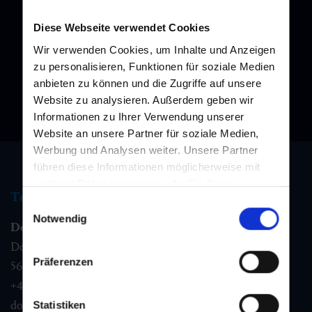
Melden Sie sich bei unserem Newsletter an, und bleiben Sie
immer am Laufenden!
Diese Webseite verwendet Cookies
Wir verwenden Cookies, um Inhalte und Anzeigen
zu personalisieren, Funktionen für soziale Medien
anbieten zu können und die Zugriffe auf unsere
Website zu analysieren. Außerdem geben wir
Informationen zu Ihrer Verwendung unserer
Website an unsere Partner für soziale Medien,
Werbung und Analysen weiter. Unsere Partner
führen diese Informationen möglicherweise mit
weiteren Daten zusammen, die Sie ihnen
Tourismus Information
bereitgestellt haben oder die sie im Rahmen Ihrer
Einwilligungsauswahl
Nutzung der Dienste gesammelt haben.
Notwendig
Dorfgastein
Dorfstraße 1,
Präferenzen
5632
Dorfgastein
+43 6432 3393 460
dorfgastein@gastein.com
Statistiken