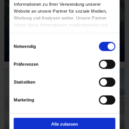
Informationen zu Ihrer Verwendung unserer
Website an unsere Partner für soziale Medien,
Werbung und Analysen weiter. Unsere Partner
führen diese Informationen möglicherweise mit
weiteren Daten zusammen, die Sie ihnen
bereitgestellt haben oder die sie im Rahmen Ihrer
Einwilligungsauswahl
Nutzung der Dienste gesammelt haben.
Notwendig
Gasteiner Thermalwasser
Präferenzen
Statistiken
Marketing
Alle zulassen