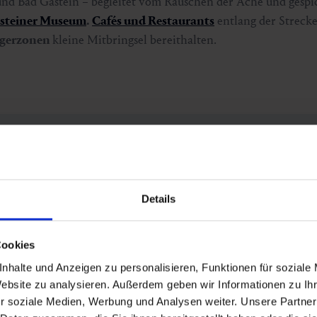
und Bad Gastein – begleitet vom Rauschen der Ache und gespi
steiner Museum
.
Cafés und Restaurants
entlang der Strecke
ngerzonen
kleine Mitbringsel bereithalten.
 Fernradler
Details
Cookies
rtal und verbindet Salzburg mit der
nhalte und Anzeigen zu personalisieren, Funktionen für soziale
Website zu analysieren. Außerdem geben wir Informationen zu I
 tankt neue Energie in den
Gasteiner
r soziale Medien, Werbung und Analysen weiter. Unsere Partner
els,
bevor die Reise weitergeht.