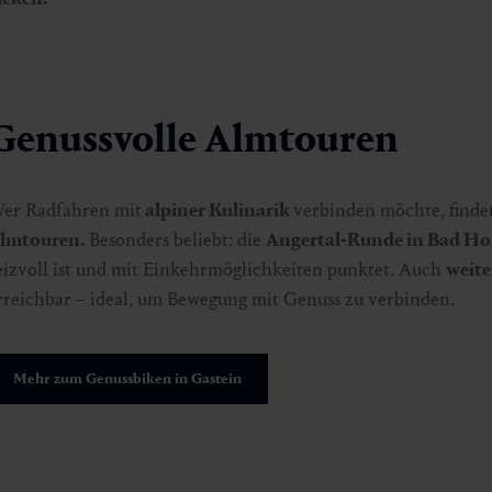
Genussvolle Almtouren
er Radfahren mit
alpiner Kulinarik
verbinden möchte, findet
lmtouren.
Besonders beliebt: die
Angertal-Runde in Bad Ho
eizvoll ist und mit Einkehrmöglichkeiten punktet. Auch
weit
rreichbar – ideal, um Bewegung mit Genuss zu verbinden.
Mehr zum Genussbiken in Gastein