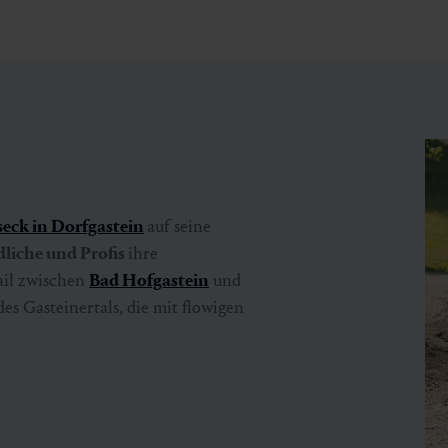
seck in Dorfgastein
auf seine
dliche und Profis
ihre
ail zwischen
Bad Hofgastein
und
es Gasteinertals, die mit flowigen