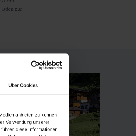
ckt mit
 laden zur
Über Cookies
 Medien anbieten zu können
hrer Verwendung unserer
 führen diese Informationen