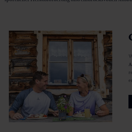
W
A
r
e