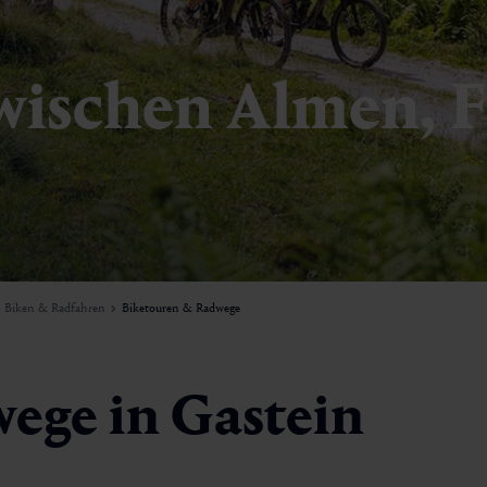
wischen Almen, F
Biken & Radfahren
Biketouren & Radwege
ege in Gastein