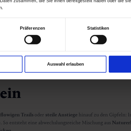
 Daten zusammen, die Sie ihnen bereitgestellt haben oder die s
n.
Gasteiner Thermen
Präferenzen
Statistiken
Auswahl erlauben
ein
f
flowigen Trails
oder
steile Anstiege
hinauf zu den Gipfeln: I
e. So entsteht eine abwechslungsreiche Mischung aus
Naturerl
icken.