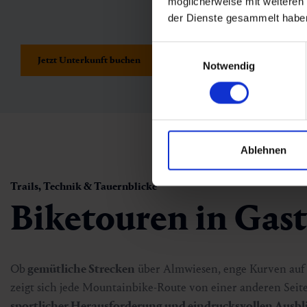
möglicherweise mit weiteren
der Dienste gesammelt habe
Einwilligungsauswahl
Jetzt Unterkunft buchen
Alpe-Adria-Radweg
Notwendig
Ablehnen
Trails, Technik & Tauernblicke
Biketouren in Gast
Ob
gemütliche Strecken
über Almwiesen, enge Kurven au
zeigt sich jede Mountainbike-Route von einer anderen Seit
sportlicher Herausforderung und eindrucksvollen Ausbl