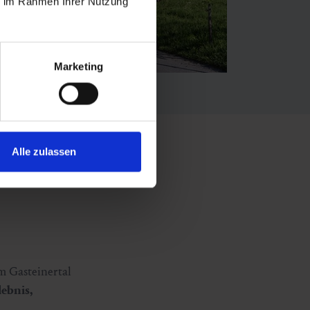
ie im Rahmen Ihrer Nutzung
Marketing
Alle zulassen
m Gasteinertal
ebnis,