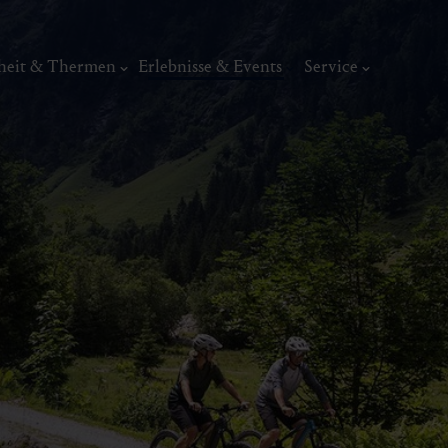
heit & Thermen
Erlebnisse & Events
Service
Aktivitäten
Biketouren & R
Golfen
Genussbiken
Biken & Radfahren
Geführte Biketo
Weitere Aktivitäten
Bikeverleih
Kunst, Ku
Schlechtwetter-Aktivitäten
ermal
Wellness & Entspannung
Tradit