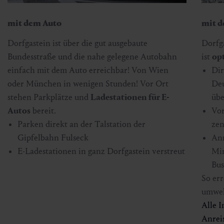
mit dem Auto
mit d
Dorfgastein ist über die gut ausgebaute
Dorfg
Bundesstraße und die nahe gelegene Autobahn
ist
op
einfach mit dem Auto erreichbar! Von Wien
Dir
oder München in wenigen Stunden! Vor Ort
Deu
stehen Parkplätze und
Ladestationen für E-
übe
Autos
bereit.
Vor
Parken direkt an der Talstation der
zen
Gipfelbahn Fulseck
Anr
E-Ladestationen in ganz Dorfgastein verstreut
Min
Bus
So err
umwel
Alle I
Anrei