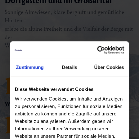
Dorfgastein und im Großarltal
Sonnige Almwiesen, klare Bergluft und gemütliche
Hütten –
erlebe die alpine Freiheit und die Vielfalt der Berge mit
der
Wanderschaukel Dorfgastein–Großarltal.
Zustimmung
Details
Über Cookies
1.
Diese Webseite verwendet Cookies
Wir verwenden Cookies, um Inhalte und Anzeigen
Wanderschaukel im Gasteinertal.
zu personalisieren, Funktionen für soziale Medien
17
anbieten zu können und die Zugriffe auf unsere
Website zu analysieren. Außerdem geben wir
Informationen zu Ihrer Verwendung unserer
Website an unsere Partner für soziale Medien,