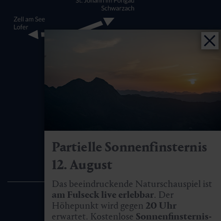
Partielle Sonnenfinsternis
12. August
Das beeindruckende Naturschauspiel ist
am Fulseck live erlebbar
. Der
Höhepunkt wird gegen
20 Uhr
erwartet. Kostenlose
Sonnenfinsternis-