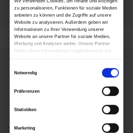
Die anderen Bereiche stehen während der jeweiligen
Wir verwenden Cookies, um Inhalte und Anzeigen
Revisionen zur Verfügung.
zu personalisieren, Funktionen für soziale Medien
anbieten zu können und die Zugriffe auf unsere
Website zu analysieren. Außerdem geben wir
Informationen zu Ihrer Verwendung unserer
Website an unsere Partner für soziale Medien,
Werbung und Analysen weiter. Unsere Partner
führen diese Informationen möglicherweise mit
weiteren Daten zusammen, die Sie ihnen
bereitgestellt haben oder die sie im Rahmen Ihrer
Einwilligungsauswahl
Nutzung der Dienste gesammelt haben.
Notwendig
Fokus auf Gesundheit
Die Alpentherme ist nicht nur ein Ort zum Relaxen.
Präferenzen
Im
Gesundheitszentrum
können Sie auch
professionelle Physiotherapie, Radonthermalbäder,
Statistiken
Massagen und Präventionsprogramme in Anspruch
nehmen. Außerdem ist die Alpentherme seit 2022
einer von zwei offiziellen Reha-Stützpunkten des
Marketing