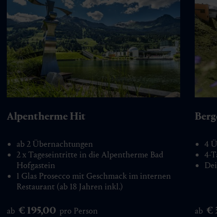
Alpentherme Hit
Berg
ab 2 Übernachtungen
4 Ü
2 x Tageseintritte in die Alpentherme Bad
4-T
Hofgastein
Dei
1 Glas Prosecco mit Geschmack im internen
Restaurant (ab 18 Jahren inkl.)
€ 195,00
€
ab
pro Person
ab