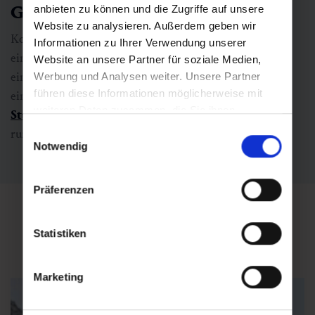
Gasteinertal
anbieten zu können und die Zugriffe auf unsere
Website zu analysieren. Außerdem geben wir
Kombinieren Sie das
Goldwaschen in Gastein
mit
Informationen zu Ihrer Verwendung unserer
einem Abstecher ins
Montanmuseum Altböckstein
,
Website an unsere Partner für soziale Medien,
einer
familienfreundlichen
Themenwanderung
oder
Werbung und Analysen weiter. Unsere Partner
führen diese Informationen möglicherweise mit
einem Besuch der
Aussichtsplattformen am
weiteren Daten zusammen, die Sie ihnen
Stubnerkogel
.
So wird der Schatzsucher-Tag zum
bereitgestellt haben oder die sie im Rahmen Ihrer
Einwilligungsauswahl
rundum gelungenen Familienabenteuer.
Nutzung der Dienste gesammelt haben.
Notwendig
Präferenzen
Statistiken
Das könnte Sie auch interessieren
Marketing