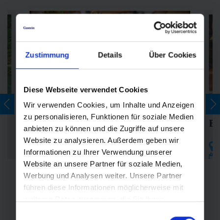
Zustimmung
Details
Über Cookies
Diese Webseite verwendet Cookies
Wir verwenden Cookies, um Inhalte und Anzeigen
zu personalisieren, Funktionen für soziale Medien
Ba
Nassfelder Almfest
anbieten zu können und die Zugriffe auf unsere
Website zu analysieren. Außerdem geben wir
O
Nassfeld/Sportgastein
Informationen zu Ihrer Verwendung unserer
ein
8.8.2026
Website an unsere Partner für soziale Medien,
08:30
Werbung und Analysen weiter. Unsere Partner
führen diese Informationen möglicherweise mit
weiteren Daten zusammen, die Sie ihnen
Zum Event
bereitgestellt haben oder die sie im Rahmen Ihrer
Einwilligungsauswahl