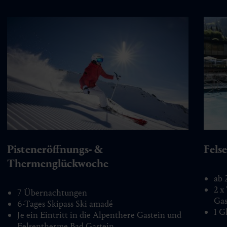
Pisteneröffnungs- &
Fels
Thermenglückwoche
ab 
2 x
7 Übernachtungen
Gas
6-Tages Skipass Ski amadé
1 G
Je ein Eintritt in die Alpenthere Gastein und
Felsentherme Bad Gastein