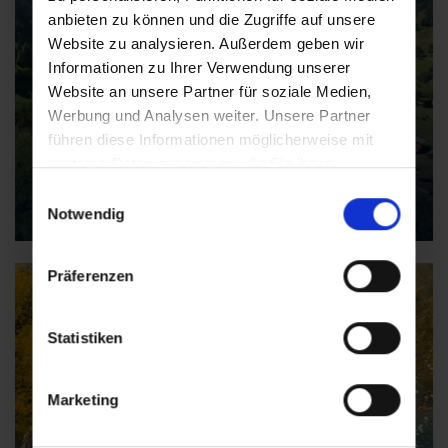
anbieten zu können und die Zugriffe auf unsere
Website zu analysieren. Außerdem geben wir
Informationen zu Ihrer Verwendung unserer
Website an unsere Partner für soziale Medien,
Werbung und Analysen weiter. Unsere Partner
führen diese Informationen möglicherweise mit
weiteren Daten zusammen, die Sie ihnen
bereitgestellt haben oder die sie im Rahmen Ihrer
Einwilligungsauswahl
Weitere Aktivitäten
Nutzung der Dienste gesammelt haben.
Notwendig
Präferenzen
Statistiken
Marketing