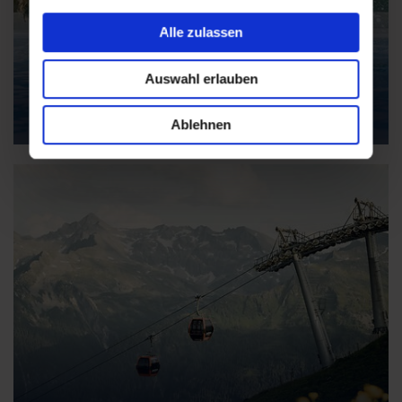
Alle zulassen
Auswahl erlauben
Thermen
Ablehnen