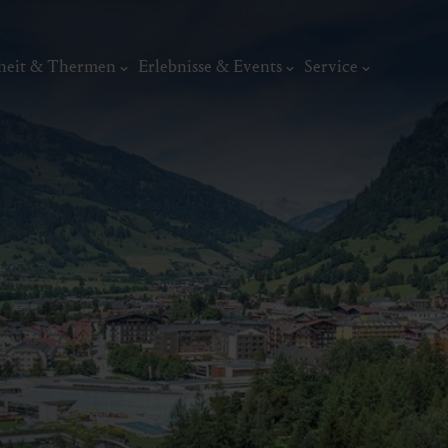
heit & Thermen
Erlebnisse & Events
Service
Kunst, Ku
ermal
Wellness & Entspannung
Tradit