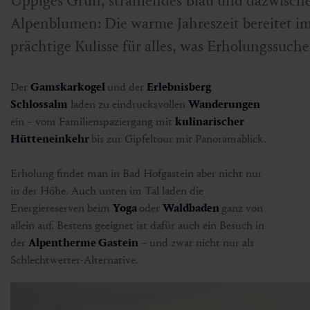
Üppiges Grün, strahlendes Blau und dazwisch
Alpenblumen: Die warme Jahreszeit bereitet im
prächtige Kulisse für alles, was Erholungssuch
Der
Gamskarkogel
und der
Erlebnisberg
Schlossalm
laden zu eindrucksvollen
Wanderungen
ein – vom Familienspaziergang mit
kulinarischer
Hütteneinkehr
bis zur Gipfeltour mit Panoramablick.
Erholung findet man in Bad Hofgastein aber nicht nur
in der Höhe. Auch unten im Tal laden die
Energiereserven beim
Yoga
oder
Waldbaden
ganz von
allein auf. Bestens geeignet ist dafür auch ein Besuch in
der
Alpentherme Gastein
– und zwar nicht nur als
Schlechtwetter-Alternative.