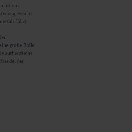
n ist ein
 Atemzug weicht
nertals führt
ller
eine große Rolle:
die authentische
freude, des