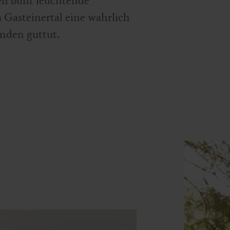
en bunt leuchtende
 Gasteinertal eine wahrlich
enden guttut.