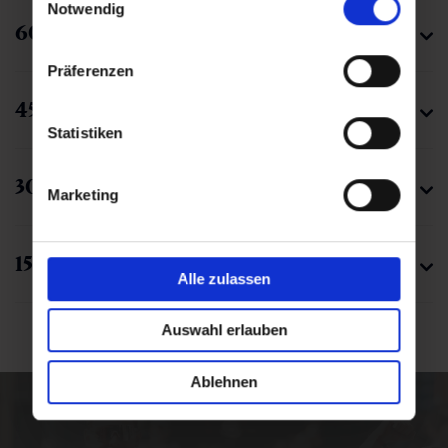
Nutzung der Dienste gesammelt haben.
Notwendig
60K Ultra Loop
Präferenzen
45K Individual
Statistiken
30K Individual
Marketing
15K Run
Alle zulassen
Auswahl erlauben
Ablehnen