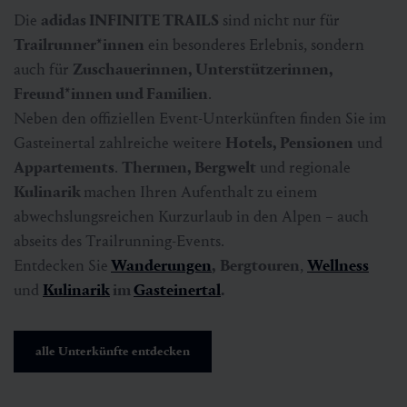
Die
adidas INFINITE TRAILS
sind nicht nur für
Trailrunner*innen
ein besonderes Erlebnis, sondern
auch für
Zuschauer
innen, Unterstützer
innen,
Freund*innen und Familien
.
Neben den offiziellen Event-Unterkünften finden Sie im
Gasteinertal zahlreiche weitere
Hotels, Pensionen
und
Appartements
.
Thermen, Bergwelt
und regionale
Kulinarik
machen Ihren Aufenthalt zu einem
abwechslungsreichen Kurzurlaub in den Alpen – auch
abseits des Trailrunning-Events.
Entdecken Sie
Wanderungen
,
Bergtouren
,
Wellness
und
Kulinarik
im
Gasteinertal
.
alle Unterkünfte entdecken