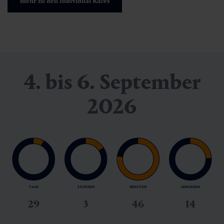
mehr zu den Individual Races
4. bis 6. September
2026
TAGE
STUNDEN
MINUTEN
SEKUNDEN
29
3
46
12