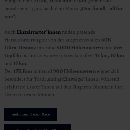
Etappen über
21 km, 35 km und 44 km
gemeinsam
bewältigen – ganz nach dem Motto
„One for all – all for
one“
.
Auch
Einzelstarter*innen
finden passende
Herausforderungen: von der anspruchsvollen
60K
Ultra-Distanz
mit rund
5.000 Höhenmetern
und
drei
Gipfeln
bis hin zu weiteren Strecken über
45 km, 30 km
und
15 km
.
Der
15K Run
mit rund
900 Höhenmetern
eignet sich
besonders für Trailrunning-Einsteiger*innen, während
erfahrene Läufer*innen auf den längeren Distanzen ihre
Grenzen testen können.
mehr zum Team Race