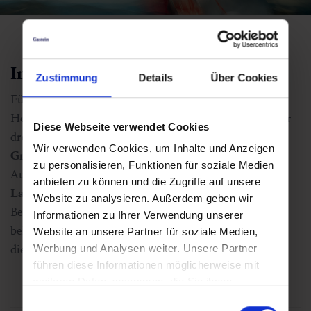
Individual Trails
Zustimmung
Details
Über Cookies
Für alle
Einzelstarter
gibt es eine spektakuläre
Herausforderung mit einer
Ultradistanz
von
60K
über
Diese Webseite verwendet Cookies
drei Gasteiner Gipfel, dem
Gamskarkogel
, dem
Wir verwenden Cookies, um Inhalte und Anzeigen
Graukogel
und dem
Stubnerkogel
.
zu personalisieren, Funktionen für soziale Medien
Außerdem gibt es die wunderschöne
anbieten zu können und die Zugriffe auf unsere
Langdistanz 45K
mit einem atemberaubenden
Website zu analysieren. Außerdem geben wir
Bergpanorama, eine
neue Mitteldistanz 30K
und die
Informationen zu Ihrer Verwendung unserer
beliebte
15K Schnupper Distanz
, die allen offen steht,
Website an unsere Partner für soziale Medien,
die sich die 900 Höhenmeter zutrauen.
Werbung und Analysen weiter. Unsere Partner
führen diese Informationen möglicherweise mit
weiteren Daten zusammen, die Sie ihnen
bereitgestellt haben oder die sie im Rahmen Ihrer
Einwilligungsauswahl