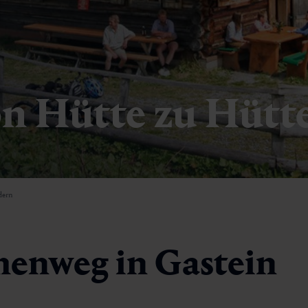
Familienwandern
Promenaden-Spaziergänge
Winter- & Schneeschuhwandern
 Hütte zu Hütte
dern
menweg in Gastein