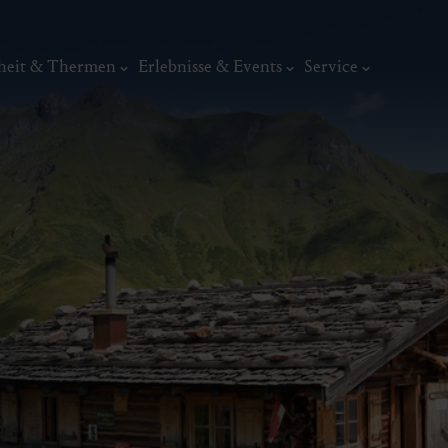
heit & Thermen
Erlebnisse & Events
Service
Wandern
Wandertouren & -karte
Geführte Wanderungen
Genusswandern
Kunst, Ku
Themenwanderwege
ermal
Wellness & Entspannung
Tradit
Weitwandern