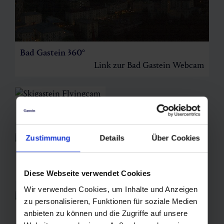
Bad Gastein 360°
Link zur Bad Gastein Webcam
Skigastein Flyingcam
Zustimmung
Details
Über Cookies
Bad Gastein Stubnerkogel Bergstation II
2.233m
Link zur Stubnerkogel Webcam
Diese Webseite verwendet Cookies
Wir verwenden Cookies, um Inhalte und Anzeigen
zu personalisieren, Funktionen für soziale Medien
anbieten zu können und die Zugriffe auf unsere
Graukogel Bergstation