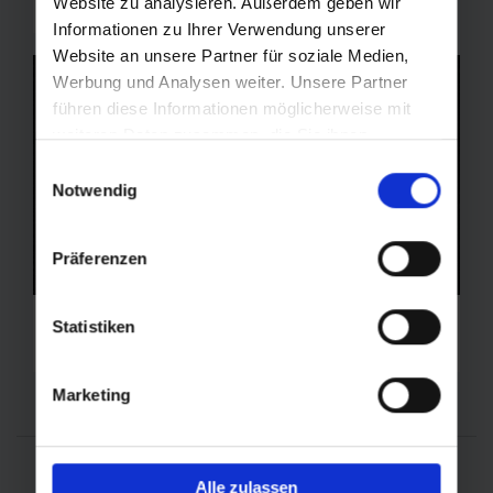
Website zu analysieren. Außerdem geben wir
2.005m
Informationen zu Ihrer Verwendung unserer
Website an unsere Partner für soziale Medien,
Werbung und Analysen weiter. Unsere Partner
führen diese Informationen möglicherweise mit
weiteren Daten zusammen, die Sie ihnen
bereitgestellt haben oder die sie im Rahmen Ihrer
Einwilligungsauswahl
Nutzung der Dienste gesammelt haben.
Notwendig
Präferenzen
MONDI Almen Bad Gastein
Statistiken
1.265 m
Marketing
Alle zulassen