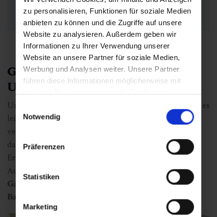
T. +43 6434 3753 0
zu personalisieren, Funktionen für soziale Medien
info@gasteiner-heilstollen.com
anbieten zu können und die Zugriffe auf unsere
Website zu analysieren. Außerdem geben wir
Informationen zu Ihrer Verwendung unserer
Website an unsere Partner für soziale Medien,
Gesundheitsförderung mit
Werbung und Analysen weiter. Unsere Partner
führen diese Informationen möglicherweise mit
Urlaubsgefühl
weiteren Daten zusammen, die Sie ihnen
bereitgestellt haben oder die sie im Rahmen Ihrer
Umgeben von der alpinen Natur des Gasteinertals fällt es
Einwilligungsauswahl
Nutzung der Dienste gesammelt haben.
Notwendig
leicht, die Therapie mit erholsamen Momenten zu
verbinden. Ob beim
Wandern
oder
Waldbaden
bietet
das Tal optimale Rahmenbedingungen für aktive
Präferenzen
Erholung. Eine ideale Ergänzung zum Heilstollen-
Aufenthalt ist auch ein Besuch in der
Alpentherme
Statistiken
Gastein in Bad Hofgastein
oder der
Felsentherme in
Bad Gastein.
Marketing