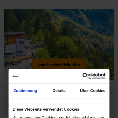
zum Gasteiner Heilstollen
Zustimmung
Details
Über Cookies
Gasteiner Heilstollen
Heilstollenstraße 19
Diese Webseite verwendet Cookies
5645 Böckstein, Bad Gastein
Wir verwenden Cookies, um Inhalte und Anzeigen