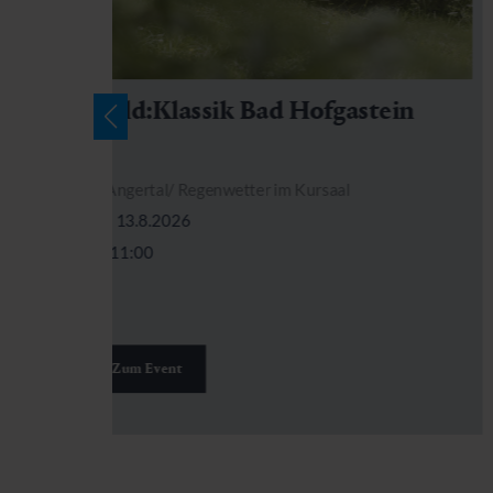
Wald:Klassik Bad Hofgastein
Angertal/ Regenwetter im Kursaal
13.8.2026
11:00
Zum Event