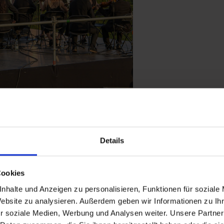
nde Bühne
Details
gneten entwickelt. Das Winter-Festival
Snow Jazz Gastein
b
 die
Klassik:Sommer-Reihe
den alpinen Sommer mit stimmun
Cookies
ein,
das charmante Chanson-Festival
„Veronika, der Lenz ist
nhalte und Anzeigen zu personalisieren, Funktionen für soziale
lps.
Website zu analysieren. Außerdem geben wir Informationen zu I
r soziale Medien, Werbung und Analysen weiter. Unsere Partner
stein,
das mitten in Bad Hofgastein bei Lagerfeuerromantik