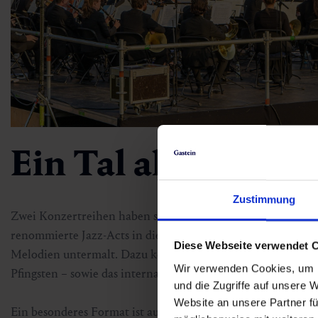
Ein Tal als klinge
Zustimmung
Zwei Konzertreihen haben sich zu besonderen Publikumsma
renommierte Jazz-Acts in die verschneiten Berge, während
Diese Webseite verwendet 
Melodien untermalt. Dazu kommen der
Berg:Klassik Gast
Wir verwenden Cookies, um I
Pfingsten – sowie das internationale Festival
Music in the A
und die Zugriffe auf unsere 
Website an unsere Partner fü
Ein besonderes Format ist auch das
Musik:Wohnzimmer Ga