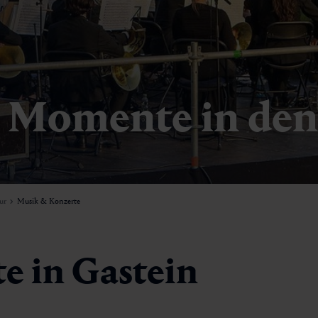
 Momente in den
ur
Musik & Konzerte
e in Gastein