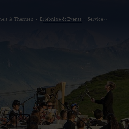
heit & Thermen
Erlebnisse & Events
Service
Kunst & Kultur
Musik & Konzerte
Museen
Traditionelle Feste
Kunst, Ku
Kunst
ermal
Wellness & Entspannung
Tradit