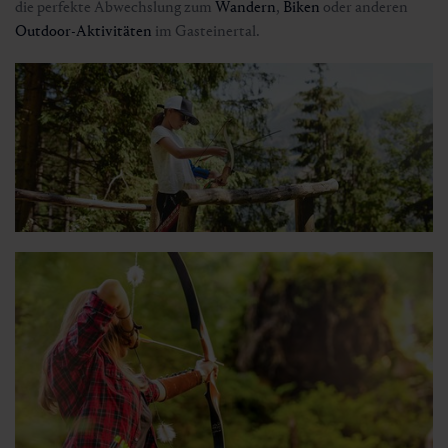
die perfekte Abwechslung zum
Wandern
,
Biken
oder anderen
Outdoor-Aktivitäten
im Gasteinertal.