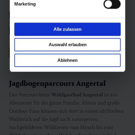
Marketing
Alle zulassen
Auswahl erlauben
Ablehnen
Jagdbogenparcours Angertal
Der Parcours beim
Waldgasthof Angertal
ist ein
Abenteuer für die ganze Familie. Kleine und große
Outdoor-Fans können sich dort in einem idyllischen
Waldstück auf die Jagd nach naturgetreu
nachgebildeten Wildtieren vom Hirsch bis zum