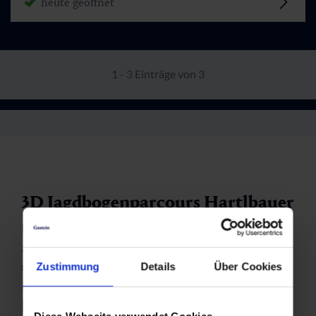
heute geöffnet
1 - 3 Einträge von 3
3D Jagdbogenparcours Hartlbauer
Der Hartlbauer-Parcours liegt direkt hinter dem
Appartementhaus der Familie Meikl und bietet ein
sportlich anspruchsvolles Erlebnis in idyllischer
Zustimmung
Details
Über Cookies
Berglandschaft. Auf Erwachsene und Kinder ab neun
Jahren warten
14 dreidimensionale Tierziele in