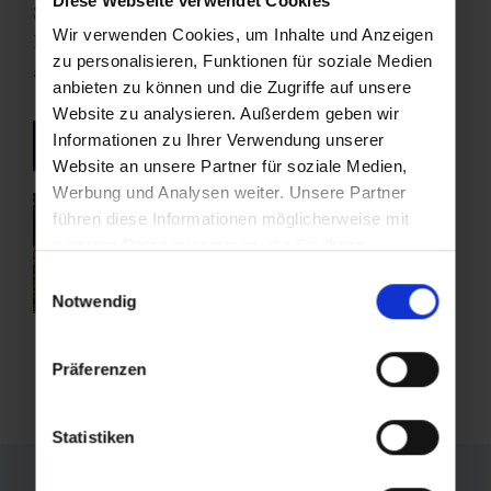
Diese Webseite verwendet Cookies
Schussdistanzen zwischen 8 und 40 Metern
.
Wir verwenden Cookies, um Inhalte und Anzeigen
Praktisches Extra: Die Ausrüstung kann vor Ort
zu personalisieren, Funktionen für soziale Medien
ausgeliehen werden.
anbieten zu können und die Zugriffe auf unsere
Website zu analysieren. Außerdem geben wir
Informationen zu Ihrer Verwendung unserer
Jagdbogenparcours Hartlbauer
Website an unsere Partner für soziale Medien,
Werbung und Analysen weiter. Unsere Partner
führen diese Informationen möglicherweise mit
weiteren Daten zusammen, die Sie ihnen
bereitgestellt haben oder die sie im Rahmen Ihrer
Einwilligungsauswahl
Nutzung der Dienste gesammelt haben.
Notwendig
Präferenzen
Statistiken