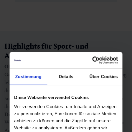
Highlights für Sport- und
Abenteuerbegeisterte
Ob beim Laufen, Biken oder Skifahren:
Überall in
Gastein spürt man die Dynamik eines Tals, das Bewegung
Zustimmung
Details
Über Cookies
lebt. Und wenn der Berg zur Event-Bühne wird, kommt
die Energie der Region besonders deutlich zur Geltung.
Diese Webseite verwendet Cookies
So zeigen beispielsweise beim
FIS Snowboard Weltcup
die weltbesten Athlet*innen ihr Können, während bei
Wir verwenden Cookies, um Inhalte und Anzeigen
zu personalisieren, Funktionen für soziale Medien
Die Nord
oder den
Gastein Classics
auch Amateur-
anbieten zu können und die Zugriffe auf unsere
Wintersportler*innen eine spezielle Herausforderung in
Website zu analysieren. Außerdem geben wir
Angriff nehmen können. Wenn die Ski- der