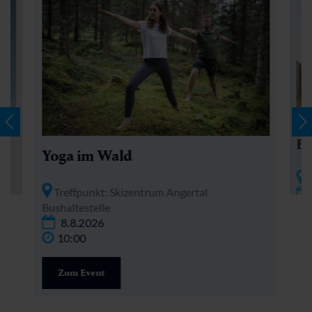
Be
Yoga im Wald
T
Treffpunkt: Skizentrum Angertal
Bushaltestelle
8.8.2026
10:00
Zum Event