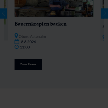
Bauernkrapfen backen
Al
Obere Astenalm
A
8.8.2026
11:00
Zum Event