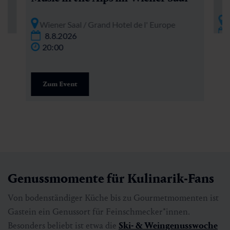
W
Wiener Saal / Grand Hotel de l' Europe
8.8.2026
20:00
Zum Event
Genussmomente für Kulinarik-Fans
Von bodenständiger Küche bis zu Gourmetmomenten ist
Gastein ein Genussort für Feinschmecker*innen.
Besonders beliebt ist etwa die
Ski- & Weingenusswoche