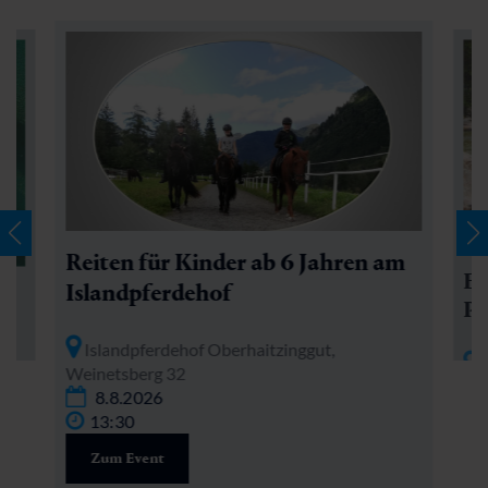
Reiten für Kinder ab 6 Jahren am
Ec
Islandpferdehof
Pö
Islandpferdehof Oberhaitzinggut,
H
Weinetsberg 32
8.8.2026
13:30
Zum Event