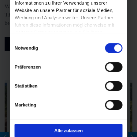
Informationen zu Ihrer Verwendung unserer
Wandersaison weicht, werden die Berge beim
adidas
Website an unsere Partner für soziale Medien,
TERREX Infinite Trails
zur imposanten Kulisse für
Werbung und Analysen weiter. Unsere Partner
begeisterte Trailläufer*innen.
führen diese Informationen möglicherweise mit
weiteren Daten zusammen, die Sie ihnen
bereitgestellt haben oder die sie im Rahmen Ihrer
Einwilligungsauswahl
Alle Sport- & Outdoor-Events ansehen
Nutzung der Dienste gesammelt haben.
Notwendig
Präferenzen
Statistiken
Marketing
Alle zulassen