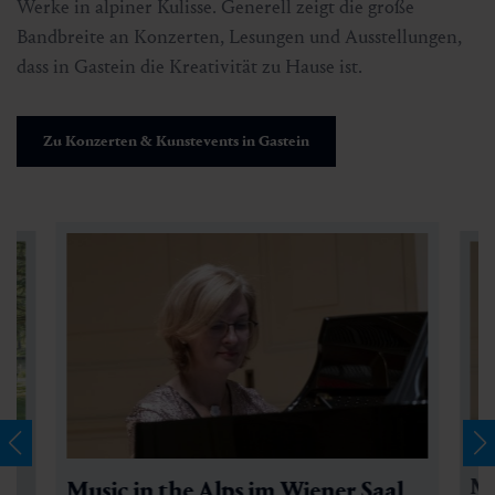
Werke in alpiner Kulisse. Generell zeigt die große
Bandbreite an Konzerten, Lesungen und Ausstellungen,
dass in Gastein die Kreativität zu Hause ist.
Zu Konzerten & Kunstevents in Gastein
Mu
Music in the Alps im Wiener Saal