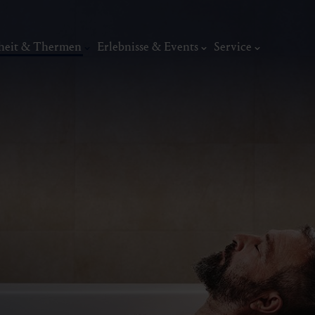
heit & Thermen
Erlebnisse & Events
Service
Gesundheitsförderung
Radontherapie
Waldgesundheit
Yoga
Kunst, Ku
ermal
Wellness & Entspannung
Tradit