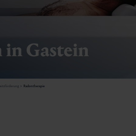
 in Gastein
itsförderung
Radontherapie