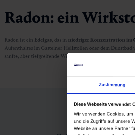
Radon: ein Wirksto
Radon ist ein
Edelgas,
das in
niedriger Konzentration im
Aufenthaltes im Gasteiner Heilstollen oder dem Dunstbad
sanfte, aber tiefgreifende Wirkung, die den
Zellstoffwechs
Zustimmung
Diese Webseite verwendet 
Wir verwenden Cookies, um I
und die Zugriffe auf unsere 
Website an unsere Partner fü