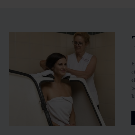
E
e
e
b
k