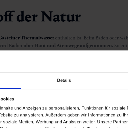
ff der Natur
Gasteiner Thermalwasser
enthalten ist. Beim Baden oder wä
 wird Radon
über Haut und Atemwege aufgenommen.
So entf
el anregt
und die
Produktion körpereigener Botenstoffe för
Details
Cookies
nhalte und Anzeigen zu personalisieren, Funktionen für soziale
Die Wirkung der
Website zu analysieren. Außerdem geben wir Informationen zu I
r soziale Medien, Werbung und Analysen weiter. Unsere Partner