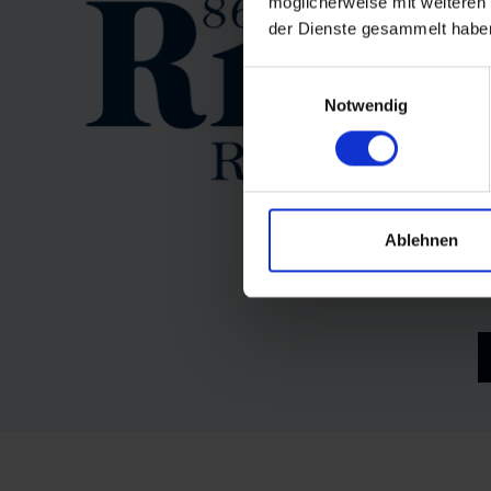
möglicherweise mit weiteren
der Dienste gesammelt habe
Einwilligungsauswahl
D
Notwendig
B
e
A
u
Ablehnen
h
S