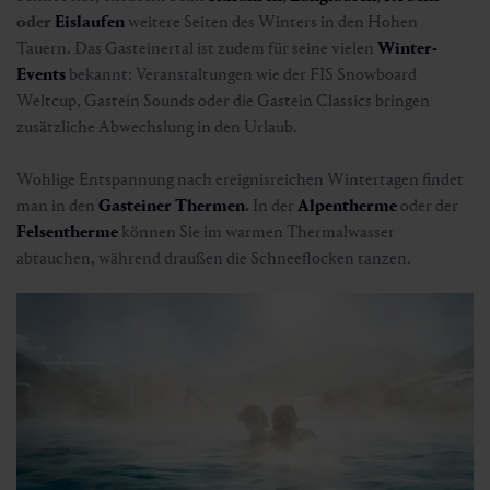
oder
Eislaufen
weitere Seiten des Winters in den Hohen
🜏
🏀
🔖
Tauern. Das Gasteinertal ist zudem für seine vielen
Winter-
🞽
Events
bekannt: Veranstaltungen wie der FIS Snowboard
02:00 h
6.4 km
Leicht
30 hm
Weltcup, Gastein Sounds oder die Gastein Classics bringen
zusätzliche Abwechslung in den Urlaub.
Wohlige Entspannung nach ereignisreichen Wintertagen findet
man in den
Gasteiner Thermen
.
In der
Alpentherme
oder der
Felsentherme
können Sie im warmen Thermalwasser
abtauchen, während draußen die Schneeflocken tanzen.