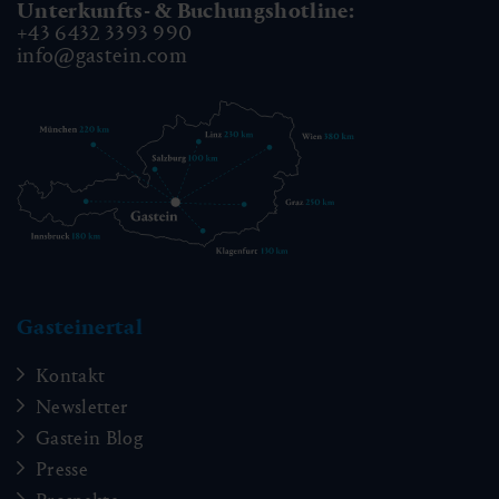
Unterkunfts- & Buchungshotline:
+43 6432 3393 990
info@gastein.com
Gasteinertal
Kontakt
Rundwanderung über die Dörfer -
Newsletter
Winter
Gastein Blog
Presse
🜏
🏀
🔖
🞽