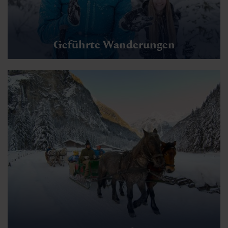
Berghotel Hauserbauer
Geführte Wanderungen
🜏
🏀
🔖
🞽
01:00 h
2.5 km
Leicht
252 hm