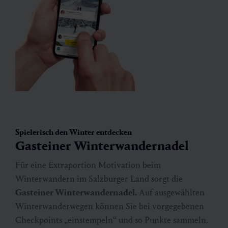
Spielerisch den Winter entdecken
Gasteiner Winterwandernadel
Für eine Extraportion Motivation beim
360° Panorama Winterwanderweg
Winterwandern im Salzburger Land sorgt die
Fulseck - Kieserl
Gasteiner Winterwandernadel.
Auf ausgewählten
Winterwanderwegen können Sie bei vorgegebenen
Status Geöffnet
Checkpoints „einstempeln“ und so Punkte sammeln.