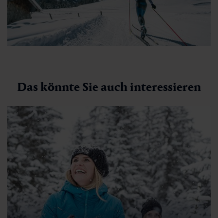
Präaubauer - Luggau (Winter)
🜏
🏀
🔖
🞽
01:00 h
3.8 km
Leicht
50 hm
Das könnte Sie auch interessieren