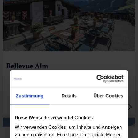
Bellevue Alm
🜏
🏀
🔖
🞽
00:45 h
1.5 km
Leicht
Zustimmung
Details
Über Cookies
190 hm
Diese Webseite verwendet Cookies
Wir verwenden Cookies, um Inhalte und Anzeigen
zu personalisieren, Funktionen für soziale Medien