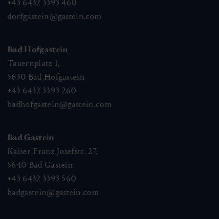
+43 6432 3393 460
dorfgastein@gastein.com
Bad Hofgastein
Tauernplatz 1,
5630
Bad Hofgastein
+43 6432 3393 260
badhofgastein@gastein.com
Kaiser-Wilhelm-Promenade (Winter)
Bad Gastein
Kaiser Franz Josefstr. 27,
🜏
🏀
🔖
🞽
5640
Bad Gastein
01:00 h
2.5 km
Leicht
80 hm
+43 6432 3393 560
badgastein@gastein.com