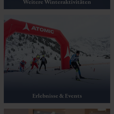
Weitere Winteraktivitäten
Sportgastein Winterwanderweg Valerie
🜏
🏀
🔖
🞽
00:30 h
1.35 km
Leicht
43 hm
Erlebnisse & Events