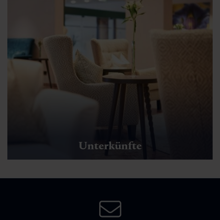
Wiedner Dorfrunde (Winter)
🜏
🏀
🔖
🞽
01:30 h
6.5 km
Leicht
20 hm
Unterkünfte