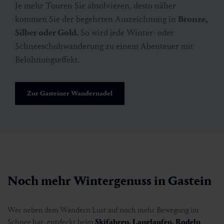
🜏
🏀
🔖
🞽
Je mehr Touren Sie absolvieren, desto näher
kommen Sie der begehrten Auszeichnung in
Bronze,
00:30 h
1 km
Leicht
40 hm
Silber oder Gold.
So wird jede Winter- oder
Schneeschuhwanderung zu einem Abenteuer mit
Belohnungseffekt.
Zur Gasteiner Wandernadel
Noch mehr Wintergenuss in Gastein
Kaiserin-Elisabeth-Promenade
Wer neben dem Wandern Lust auf noch mehr Bewegung im
(Winter)
Schnee hat, entdeckt beim
Skifahren
,
Langlaufen
,
Rodeln