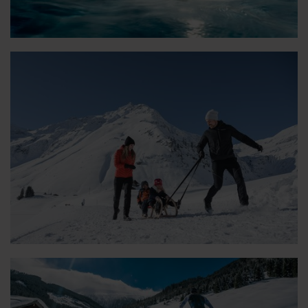
Entlang der alten Bundesstraße nach
Harbach (Winter)
🜏
🏀
🔖
🞽
02:00 h
7.3 km
Leicht
10 hm