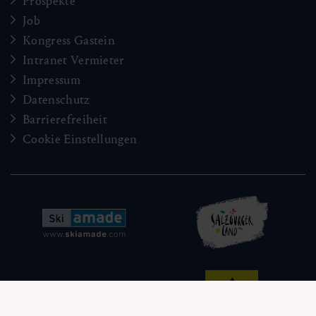
Prospekte
02:30 h
9.2 km
Leicht
75 hm
Job
Kongress Gastein
Intranet Vermieter
Impressum
Datenschutz
Barrierefreiheit
Cookie Einstellungen
Angertal (Winter)