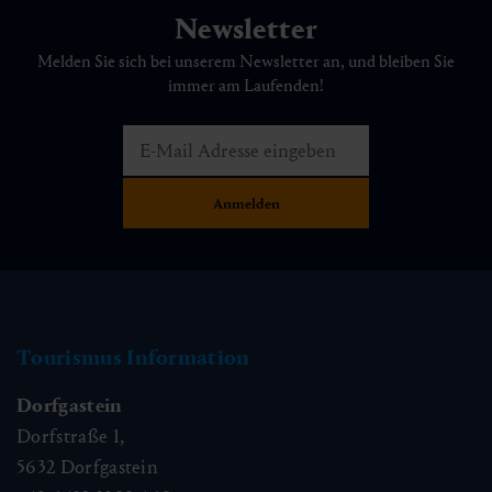
Newsletter
Melden Sie sich bei unserem Newsletter an, und bleiben Sie
immer am Laufenden!
Genuss-Runde Schlossalm Bergstation
(Winter)
🜏
🏀
🔖
🞽
00:30 h
1.5 km
Leicht
15 hm
Tourismus Information
Dorfgastein
Dorfstraße 1,
5632
Dorfgastein