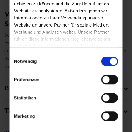
anbieten zu können und die Zugriffe auf unsere
Website zu analysieren. Außerdem geben wir
Wertvolle Tipps zum Winter- und
Informationen zu Ihrer Verwendung unserer
Schneeschuhwandern
Website an unsere Partner für soziale Medien,
Werbung und Analysen weiter. Unsere Partner
Schritt für Schritt durch die glitzernde Pracht:
führen diese Informationen möglicherweise mit
Wanderungen durch das winterliche Gasteinertal sind
weiteren Daten zusammen, die Sie ihnen
ein ganz besonderes Erlebnis. Unsere Tipps helfen Ihnen
bereitgestellt haben oder die sie im Rahmen Ihrer
Einwilligungsauswahl
dabei, bestens vorbereitet ins Winterabenteuer zu
Nutzung der Dienste gesammelt haben.
Notwendig
starten.
Panoramaweg Schlossalmblick -
Schlossalm Bergstation (Winter)
Präferenzen
Erhöhte Anstrengung
🜏
🏀
🔖
🞽
Statistiken
01:30 h
3 km
Mittel
130 hm
Tageszeit
Marketing