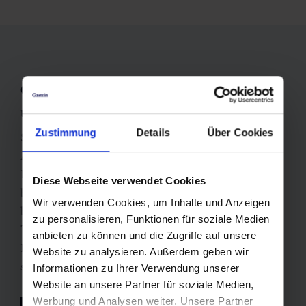
Geführte Touren: Gemeinsam
unterwegs mit den Profis
Zustimmung
Details
Über Cookies
Sie möchten die schönsten Trails und
Aussichtspunkte lieber in Begleitung erkunden?
Dann sind Sie bei den
geführten Biketouren
in
Diese Webseite verwendet Cookies
besten Händen. Die
erfahrenen Guides der Region
Wir verwenden Cookies, um Inhalte und Anzeigen
bringen Sie zu versteckten Lieblingsplätzen, geben
zu personalisieren, Funktionen für soziale Medien
Technik-Tipps und teilen ihr Wissen über Natur und
anbieten zu können und die Zugriffe auf unsere
Kultur. Ideal für alle, die Neues lernen und dabei
Website zu analysieren. Außerdem geben wir
sicher unterwegs sein möchten.
Informationen zu Ihrer Verwendung unserer
Website an unsere Partner für soziale Medien,
Werbung und Analysen weiter. Unsere Partner