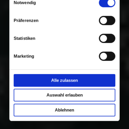
Nutzung der Dienste gesammelt haben.
Notwendig
Präferenzen
Statistiken
Marketing
Alle zulassen
Auswahl erlauben
Ablehnen