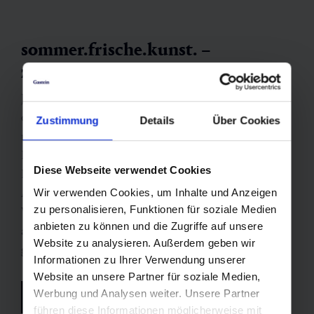
sommer.frische.kunst. –
zeitgenössische Inspiration
Jeden Sommer verwandelt sich Bad Gastein in ein
offenes Atelier. Bei
sommer.frische.kunst.
Zustimmung
Details
Über Cookies
residieren nationale und internationale
Künstler*innen im Tal und beleben historische
Diese Webseite verwendet Cookies
Räume mit moderner Kunst. Ausstellungen,
Atelierbesuche und Performances bringen frischen
Wir verwenden Cookies, um Inhalte und Anzeigen
zu personalisieren, Funktionen für soziale Medien
Wind in die Belle-Époque-Bauten, deren
anbieten zu können und die Zugriffe auf unsere
architektonische Pracht und kreative Energie sich
Website zu analysieren. Außerdem geben wir
gegenseitig beflügeln.
Informationen zu Ihrer Verwendung unserer
Website an unsere Partner für soziale Medien,
Werbung und Analysen weiter. Unsere Partner
sommer.frische.kunst. besuchen
führen diese Informationen möglicherweise mit