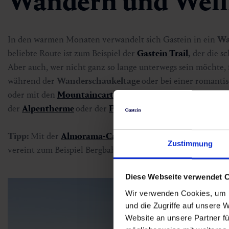
Wandern und Well
In den warmen Monaten verwandelt sich Gastein in ein
Wa
beliebte Route ist zum Beispiel der
Gastein Trail
,
der die s
Aber auch, wer nicht ganz so lange unterwegs sein möchte, 
während der
Wanderschaukeltage
oder bei einer romanti
oder mit den
Mountaincarts
durch die Natur. Ganz gleich
der
Alpentherme
oder der
Felsentherme
zum krönenden A
Tipp:
Mit der
Almorama-Card
oder der
Berge- & Therme
Zustimmung
vereint zum Beispiel Bergbahntickets und Thermeneintritt 
Diese Webseite verwendet 
Wir verwenden Cookies, um I
und die Zugriffe auf unsere 
Website an unsere Partner fü