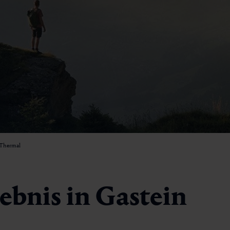
Skitourengehen
Ski- & Snowboardverleih
Skischulen & -kurse
 Thermal
ebnis in Gastein