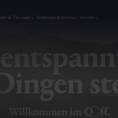
heit & Thermen
Erlebnisse & Events
Service
Skifahren & Snowboarden
Pistenplan & Live Infos
Ski & Therme
Ski & Genuss
Kunst, Ku
Skifahren mit der Familie
ermal
Wellness & Entspannung
Tradit
Freeride