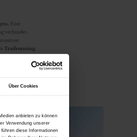
gen.
Eine
g verbindet.
enusstour
im
Trailrunning
rd ein Besuch in
n. Letztere
Über Cookies
 Medien anbieten zu können
hrer Verwendung unserer
 führen diese Informationen