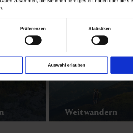
 Daten zusammen, die Sie ihnen bereitgestellt haben oder die s
n.
Präferenzen
Statistiken
Genusswandern
Auswahl erlauben
in
Weitwandern