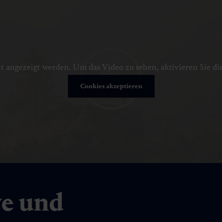
t angezeigt werden. Um das Video zu sehen, aktivieren Sie di
Cookies akzeptieren
ve und