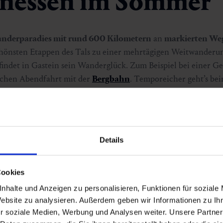
nessen im Sommer
nderparadies mit rund 600 Kilometern
an
markierten We
chönsten Etappen des Tals zu einer mehrtägigen Weitwanderun
findet in Gastein sein Wanderglück. Zum Beispiel bei einer G
schen Abendfahrt mit der
Bergbahn
. Temporeicher geht’s be
, für welche Sommeraktivität Sie sich entscheiden: Danach wi
bschluss.
ncard
lässt sich das Beste von Gastein unkompliziert verbinde
Details
in einer Karte.
Cookies
nhalte und Anzeigen zu personalisieren, Funktionen für soziale
Website zu analysieren. Außerdem geben wir Informationen zu I
r soziale Medien, Werbung und Analysen weiter. Unsere Partner