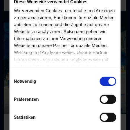
Diese Webseite verwendet Cookies
heute geschlossen
Wir verwenden Cookies, um Inhalte und Anzeigen
zu personalisieren, Funktionen für soziale Medien
anbieten zu können und die Zugriffe auf unsere
Website zu analysieren. Außerdem geben wir
Informationen zu Ihrer Verwendung unserer
Website an unsere Partner für soziale Medien,
Werbung und Analysen weiter. Unsere Partner
führen diese Informationen möglicherweise mit
weiteren Daten zusammen, die Sie ihnen
bereitgestellt haben oder die sie im Rahmen Ihrer
Einwilligungsauswahl
Nutzung der Dienste gesammelt haben.
Notwendig
Präferenzen
Statistiken
Kunst-Eislaufplatz und