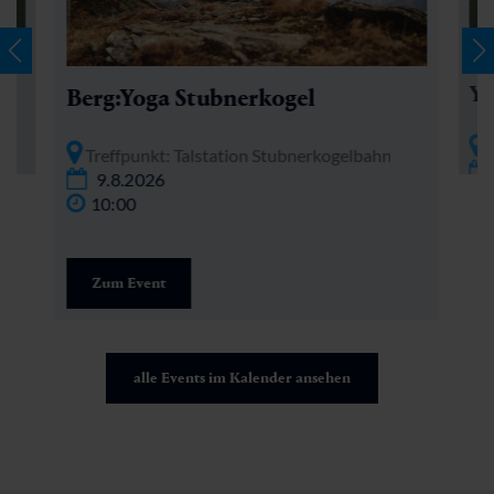
Yo
Berg:Yoga Stubnerkogel
T
Treffpunkt: Talstation Stubnerkogelbahn
9.8.2026
10:00
Zum Event
alle Events im Kalender ansehen