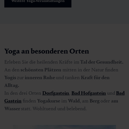
Weitere Yoga-Veranstaltungen
Yoga an besonderen Orten
Erleben Sie die heilenden Kräfte im
Tal der Gesundheit.
An den
schönsten Plätzen
mitten in der Natur finden
Yogis
zur
inneren Ruhe
und tanken
Kraft für den
Alltag.
In den drei Orten
Dorfgastein
,
Bad Hofgastein
und
Bad
Gastein
finden
Yogakurse
im
Wald
, am
Berg
oder
am
Wasser
statt. Wohltuend und belebend.