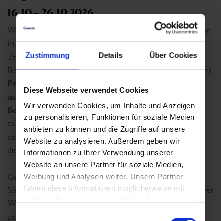
16.10 – 26.10.2026
Wenn der Herbst ins Gasteinertal einzieht und die Berge
in warmen Farben leuchten, wird das Tal erneut zum
Zustimmung
Details
Über Cookies
Treffpunkt für Yogabegeisterte aus ganz Europa.
Beim
Yogaherbst in Gastein
erwartet Sie ein vielfältiges
Programm
mit
internationalen
Yogalehrer*innen,
Diese Webseite verwendet Cookies
inspirierenden Locations
und einer beeindruckenden
Wir verwenden Cookies, um Inhalte und Anzeigen
Bergkulisse
. Über zehn Tage hinweg finden täglich
zu personalisieren, Funktionen für soziale Medien
zahlreiche Yogaeinheiten im gesamten Tal statt – in
anbieten zu können und die Zugriffe auf unsere
ausgewählten
Yogahotels
und an besonderen
Orten
in
Website zu analysieren. Außerdem geben wir
der Natur.
Informationen zu Ihrer Verwendung unserer
Website an unsere Partner für soziale Medien,
Gestalten Sie Ihren Yogaurlaub
ganz flexibel:
Wählen
Werbung und Analysen weiter. Unsere Partner
führen diese Informationen möglicherweise mit
Sie Ihre
Unterkunft
,
buchen Sie die Yogaeinheiten Ihrer
weiteren Daten zusammen, die Sie ihnen
Wahl und stellen Sie sich Ihr
persönliches Programm
bereitgestellt haben oder die sie im Rahmen Ihrer
Einwilligungsauswahl
zusammen.