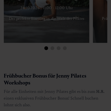
24.10.2026 | 11.00 - 12.00 Uhr
Der perfekte Einstieg in die Welt des Pilates
Präzi
Frühbucher Bonus für Jenny Pilates
Workshops
Für alle Einheiten mit Jenny Pilates gibt es bis zum
31.8.
einen exklusiven Frühbucher Bonus! Schnell buchen
lohnt sich also.