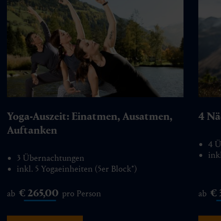
Yoga-Auszeit: Einatmen, Ausatmen,
4 Nä
Auftanken
4 Ü
ink
3 Übernachtungen
inkl. 5 Yogaeinheiten (5er Block*)
€ 265,00
€
ab
pro Person
ab