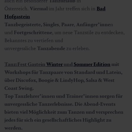
auch ein besonderer
Tanzurlaub
in
Österreich.
Viermal
im Jahr treffen sich in
Bad
Hofgastein
Tanzbegeisterte, Singles
,
Paare
,
Anfänger*inne
n
und
Fortgeschrittene
, um neue Tanzstile zu entdecken,
Bekanntes zu vertiefen und
unvergessliche
Tanzabende
zu erleben.
Tanz:Fest Gastein
Winter
und
Sommer Edition
mit
Workshops für Tanzpaare von Standard und
Latein
,
über
Discofox
,
Boogie
&
LindyHop
,
Salsa
&
West
Coast Swing
.
Top
Tanzlehrer*innen
und
Trainer*innen
sorgen für
unvergessliche Tanzerlebnisse. Die Abend-Events
bieten viel Möglichkeit zum Tanzen und versprechen
jedes für sich ein gesellschaftliches Highlight zu
werden.