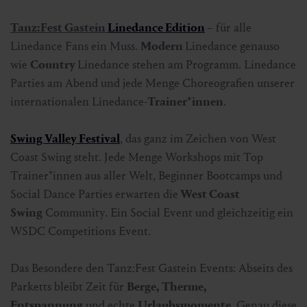
Tanz:Fest Gastein
Linedance Edition
– für alle
Linedance Fans ein Muss.
Modern
Linedance genauso
wie
Country
Linedance stehen am Programm. Linedance
Parties am Abend und jede Menge Choreografien unserer
internationalen Linedance-
Trainer*innen
.
Swing Valley Festival
, das ganz im Zeichen von West
Coast Swing steht. Jede Menge Workshops mit Top
Trainer*innen aus aller Welt, Beginner Bootcamps und
Social Dance Parties erwarten die
West Coast
Swing
Community. Ein Social Event und gleichzeitig ein
WSDC Competitions Event.
Das Besondere den Tanz:Fest Gastein Events: Abseits des
Parketts bleibt Zeit für
Berge, Therme,
Entspannung
und echte
Urlaubsmomente
. Genau diese