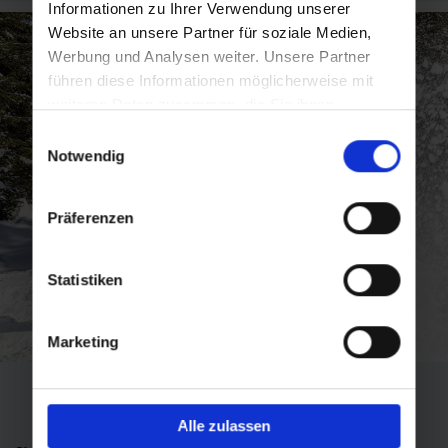
Informationen zu Ihrer Verwendung unserer
Website an unsere Partner für soziale Medien,
Werbung und Analysen weiter. Unsere Partner
führen diese Informationen möglicherweise mit
weiteren Daten zusammen, die Sie ihnen
bereitgestellt haben oder die sie im Rahmen Ihrer
Einwilligungsauswahl
Nutzung der Dienste gesammelt haben.
Notwendig
Präferenzen
Statistiken
Marketing
Alle zulassen