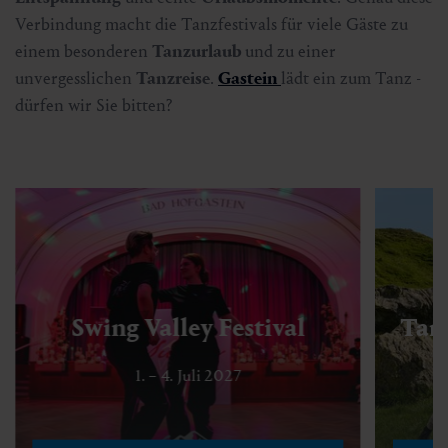
Verbindung macht die Tanzfestivals für viele Gäste zu
einem besonderen
Tanzurlaub
und zu einer
unvergesslichen
Tanzreise
.
Gastein
lädt ein zum Tanz -
dürfen wir Sie bitten?
Swing Valley Festival
Tan
1. – 4. Juli 2027