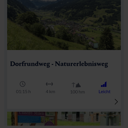
Dorfrundweg - Naturerlebnisweg
🜏
🏀
🔖
🞽
01:15 h
4 km
Leicht
100 hm