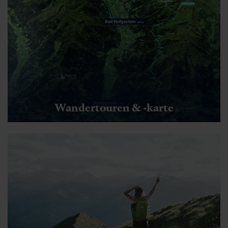
Pilzweg - Arltörl
🏀
🔖
🞽
02:00 h
5 km
Mittel
Wandertouren & -karte