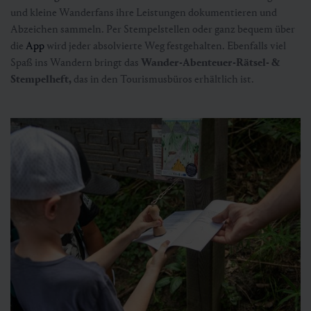
und kleine Wanderfans ihre Leistungen dokumentieren und
Abzeichen sammeln. Per Stempelstellen oder ganz bequem über
die
App
wird jeder absolvierte Weg festgehalten. Ebenfalls viel
Spaß ins Wandern bringt das
Wander-Abenteuer-Rätsel- &
Stempelheft,
das in den Tourismusbüros erhältlich ist.
Bienenlehrpfad
Status Geöffnet
🜏
🏀
🔖
🞽
00:30 h
1.5 km
Leicht
50 hm