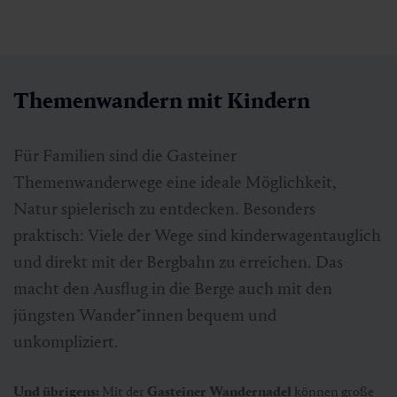
Themenwandern mit Kindern
Für Familien sind die Gasteiner
Themenwanderwege eine ideale Möglichkeit,
Natur spielerisch zu entdecken. Besonders
Themenweg Landwirtschaft
praktisch: Viele der Wege sind kinderwagentauglich
und direkt mit der Bergbahn zu erreichen.​​​​​​​ Das
🜏
🏀
🔖
🞽
macht den Ausflug in die Berge auch mit den
00:45 h
2.7 km
Leicht
10 hm
jüngsten Wander*innen bequem und
unkompliziert.
Und übrigens:
Mit der
Gasteiner Wandernadel
können große