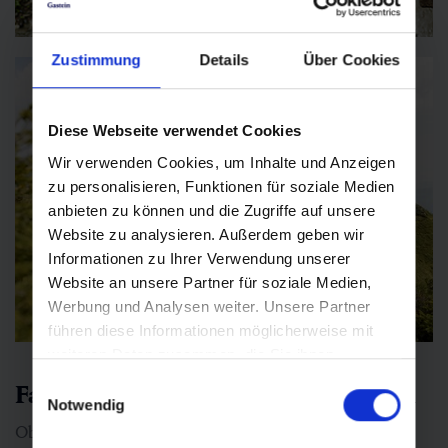
01:00 h
3.2 km
Leicht
40 hm
Zustimmung
Details
Über Cookies
Diese Webseite verwendet Cookies
Wir verwenden Cookies, um Inhalte und Anzeigen
zu personalisieren, Funktionen für soziale Medien
anbieten zu können und die Zugriffe auf unsere
Website zu analysieren. Außerdem geben wir
Informationen zu Ihrer Verwendung unserer
Website an unsere Partner für soziale Medien,
Werbung und Analysen weiter. Unsere Partner
führen diese Informationen möglicherweise mit
weiteren Daten zusammen, die Sie ihnen
bereitgestellt haben oder die sie im Rahmen Ihrer
Einwilligungsauswahl
Familienfreundliche Wanderrouten
Nutzung der Dienste gesammelt haben.
Notwendig
Ob am Bienenlehrpfad, am Sagenweg oder am