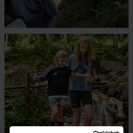
Sagenweg
🜏
🏀
🔖
🞽