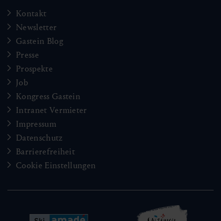
Kontakt
Newsletter
Gastein Blog
Presse
Prospekte
Job
Kongress Gastein
Rundweg Bauernherbst Diplom
Intranet Vermieter
Impressum
🜏
🏀
🔖
🞽
Datenschutz
01:00 h
1.88 km
Leicht
Barrierefreiheit
160 hm
Cookie Einstellungen