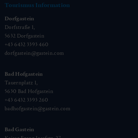
Tourismus Information
Dorfgastein
Dorfstraße 1,
5632
Dorfgastein
+43 6432 3393 460
dorfgastein@gastein.com
Bad Hofgastein
Tauernplatz 1,
Gastis Kugelparcours
5630
Bad Hofgastein
+43 6432 3393 260
🜏
🏀
🔖
badhofgastein@gastein.com
🞽
00:45 h
0.7 km
webx_gs_difficulty
72 hm
Bad Gastein