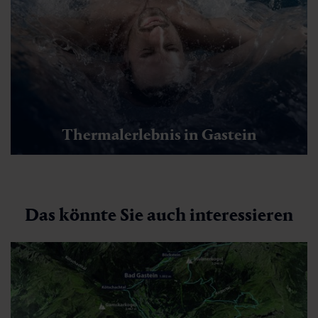
Naturschauweg Nassfeld
🜏
🏀
🔖
🞽
02:30 h
7 km
Leicht
200 hm
Thermalerlebnis in Gastein
Das könnte Sie auch interessieren