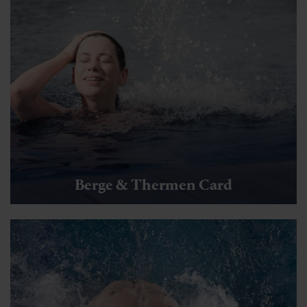
🜏
🏀
🔖
🞽
00:45 h
2.9 km
Leicht
15 hm
Berge & Thermen Card