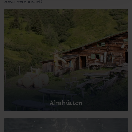
🏀
🔖
sogar vergünstigt!
🞽
02:00 h
4.9 km
Mittel
Almhütten
Bad Hofgasteiner Spaziergänge