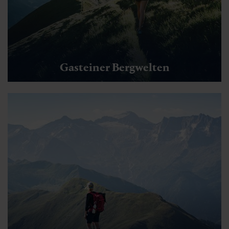
Gasteiner Bergwelten
Vogellehrpfad
🜏
🏀
🔖
🞽
01:30 h
4.5 km
Leicht
180 hm