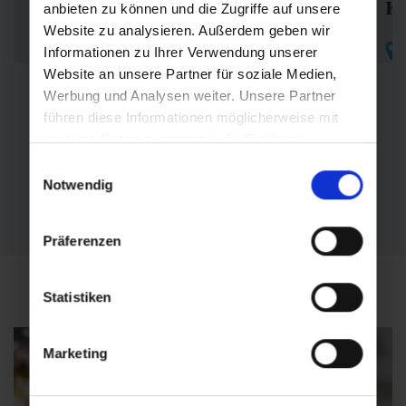
Ku
anbieten zu können und die Zugriffe auf unsere
Kulinarischer Almspaziergang
Website zu analysieren. Außerdem geben wir
Informationen zu Ihrer Verwendung unserer
S
Sportgastein/Nassfeld
Website an unsere Partner für soziale Medien,
14.8.2026
Werbung und Analysen weiter. Unsere Partner
10:45
führen diese Informationen möglicherweise mit
weiteren Daten zusammen, die Sie ihnen
bereitgestellt haben oder die sie im Rahmen Ihrer
Zum Event
Einwilligungsauswahl
Nutzung der Dienste gesammelt haben.
Notwendig
Präferenzen
Statistiken
Marketing