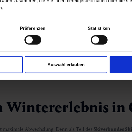
 Daten zusammen, die Sie ihnen bereitgestellt haben oder die s
großes Angebot an Themenslopes: von Kinderarealen über Fun
n.
und Fotopoints
Skivergnügen von Ende November bis Anfang Mai
unberührte Powderhänge und
Freeride
-Spots
Präferenzen
Statistiken
gemütliche
Skihütten
mit regionaler Kulinarik
moderne Bergbahnen & komfortable Infrastruktur
einzigartige Kombination aus
Ski & Spa
Auswahl erlauben
n Wintererlebnis in
ßt maximale Abwechslung: Denn als Teil des
Skiverbundes Sk