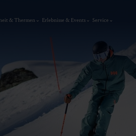
heit & Thermen
Erlebnisse & Events
Service
Kunst, Ku
ermal
Wellness & Entspannung
Tradit