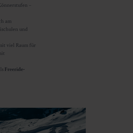
 Könnerstufen –
ch am
ischulen und
mit viel Raum für
it
ls
Freeride-