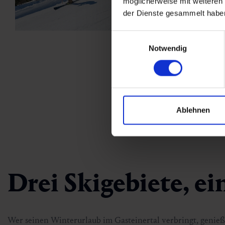
möglicherweise mit weiteren
der Dienste gesammelt habe
Einwilligungsauswahl
Notwendig
Ablehnen
Drei Skigebiete, ei
Wer seinen Winterurlaub im Gasteinertal verbringt, genie