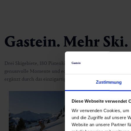
Gastein. Mehr Ski
Drei Skigebiete, 180 Pistenkilometer und alpine Weite sowei
genussvolle Momente und echte Erholung. Die Bergbahnen 
ergänzt durch das einzigartige Zusammenspiel von Ski & Sp
Zustimmung
Diese Webseite verwendet 
Wir verwenden Cookies, um I
und die Zugriffe auf unsere 
Website an unsere Partner fü