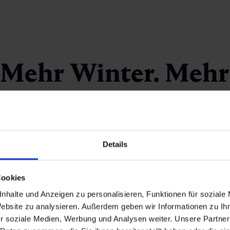
. Mehr Winter. Mehr
t das Auge reicht: Skifahren in Gastein steht für sportliche A
im Gasteinertal verbinden Schneesicherheit, Panorama und
a.
Details
Cookies
4 Gipfel, 3 Skigebiete und 2 Thermen
180 km
an Pisten für alle Könnerstufen
nhalte und Anzeigen zu personalisieren, Funktionen für soziale
Website zu analysieren. Außerdem geben wir Informationen zu I
höchstgelegenes Skigebiet in Ski amadé mit
2.650 m
r soziale Medien, Werbung und Analysen weiter. Unsere Partner
lange
Talabfahrten
& breite
Panoramapisten