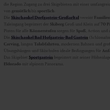
die Region Zugang zu drei Skigebieten mit einer umfangre
von
gemütlich
bis
sportlich
.
Die
Skischaukel Dorfgastein-Großarltal
vereint
Familie
Taleingang begeistert der
Skiberg
Groß und Klein auf
70 P
Pisten für alle
Könnerstufen
sorgen für
Spaß
, Action und
Die
Skischaukel Bad Hofgastein-Bad Gastein
(Schlossalm
Carving
, langen
Talabfahrten
, modernen Bahnen und gro
Übungshängen und Skischulen ideale Bedingungen für
Anf
Das Skigebiet
Sportgastein
begeistert mit seiner Höhenlage
Eldorado
mit alpinem Panorama.