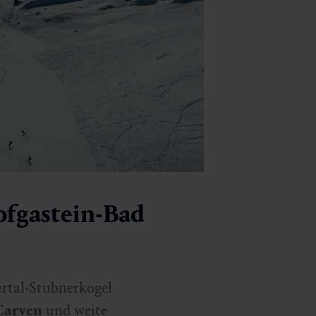
ofgastein-Bad
rtal-Stubnerkogel
Carven
und weite