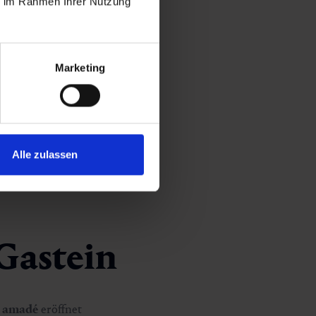
ie im Rahmen Ihrer Nutzung
lines bis Skimovie, Freestyle
Marketing
Alle zulassen
 Gastein
i amadé
eröffnet