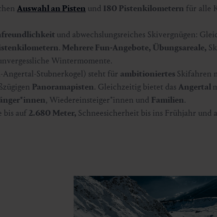
ichen
Auswahl an Pisten
und
180 Pistenkilometern
für alle
nfreundlichkeit
und abwechslungsreiches Skivergnügen: Glei
istenkilometern
.
Mehrere Fun-Angebote, Übungsareale,
Sk
 unvergessliche Wintermomente.
-Angertal-Stubnerkogel) steht für
ambitioniertes
Skifahren 
ßzügigen
Panoramapisten
. Gleichzeitig bietet das
Angertal
m
änger*innen
, Wiedereinsteiger*innen und
Familien
.
 bis auf
2.680 Meter,
Schneesicherheit bis ins Frühjahr und a