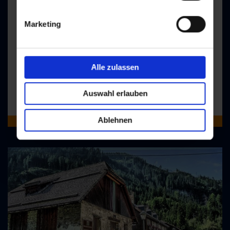
Treffpunkt: Bushaltestelle Böckstein Ortsmitte
-
Marketing
Bad Gastein
Alle zulassen
Do
Auswahl erlauben
14:15
Ablehnen
ONLINE BUCHBAR