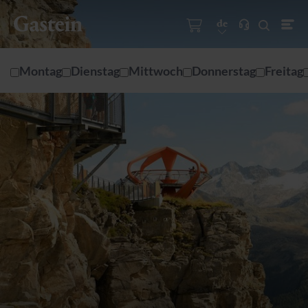
de
Montag
Dienstag
Mittwoch
Donnerstag
Freitag