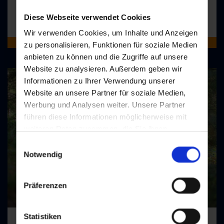
Do
Diese Webseite verwendet Cookies
14:00
Wir verwenden Cookies, um Inhalte und Anzeigen
ONLINE BUCHBAR
zu personalisieren, Funktionen für soziale Medien
anbieten zu können und die Zugriffe auf unsere
Website zu analysieren. Außerdem geben wir
Informationen zu Ihrer Verwendung unserer
Website an unsere Partner für soziale Medien,
Werbung und Analysen weiter. Unsere Partner
führen diese Informationen möglicherweise mit
weiteren Daten zusammen, die Sie ihnen
bereitgestellt haben oder die sie im Rahmen Ihrer
Einwilligungsauswahl
Nutzung der Dienste gesammelt haben.
Notwendig
Präferenzen
Statistiken
Achtsames Waldwandern