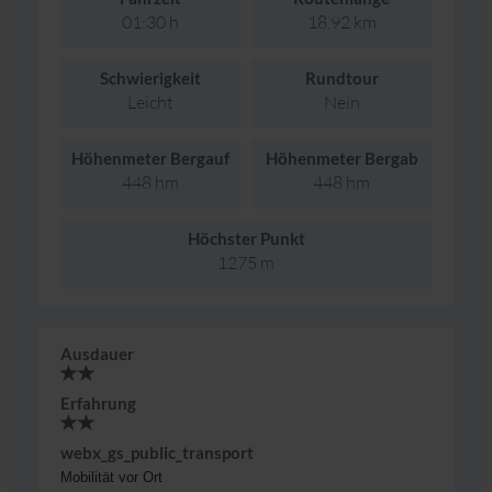
01:30 h
18.92 km
Schwierigkeit
Rundtour
Leicht
Nein
Höhenmeter Bergauf
Höhenmeter Bergab
448 hm
448 hm
Höchster Punkt
1275 m
Ausdauer
Erfahrung
webx_gs_public_transport
Mobilität vor Ort