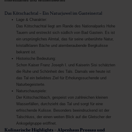
Interessantes und Wissenswertes
Das Kötschachtal – Ein Naturjuwel im Gasteinertal
Lage & Charakter:
Das Kötschachtal liegt am Rande des Nationalparks Hohe
Tauern und erstreckt sich südlich von Bad Gastein. Es ist
ein ursprüngliches Almtal, das für seine unberührte Natur,
kristallklaren Bäche und atemberaubende Bergkulisse
bekannt ist.
Historische Bedeutung:
Schon Kaiser Franz Joseph I. und Kaiserin Sisi schätzten
die Ruhe und Schönheit des Tals. Damals wie heute ist
das Tal ein beliebtes Ziel für Erholungssuchende und
Naturbegeisterte.
Naturschauspiele:
Der Kötschachbach, gespeist von zahlreichen kleinen
Wasserfällen, durchzieht das Tal und sorgt für eine
erfrischende Kulisse. Besonders beeindruckend ist der
Talschluss, der einen weiten Blick auf die Gletscher der
Ankogelgruppe eröffnet.
Kulinarische Highlights – Alpenhaus Prossau und