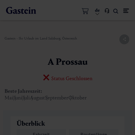
de
Gastein - Ihr Urlaub im Land Salzburg, Österreich
A Prossau
Status Geschlossen
Beste Jahreszeit:
Mai
Juni
Juli
August
September
Oktober
Überblick
Fahrzeit
Routenlänge