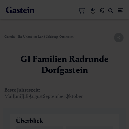
de
Gastein - Ihr Urlaub im Land Salzburg, Österreich
G1 Familien Radrunde
Dorfgastein
Beste Jahreszeit:
Mai
Juni
Juli
August
September
Oktober
Überblick