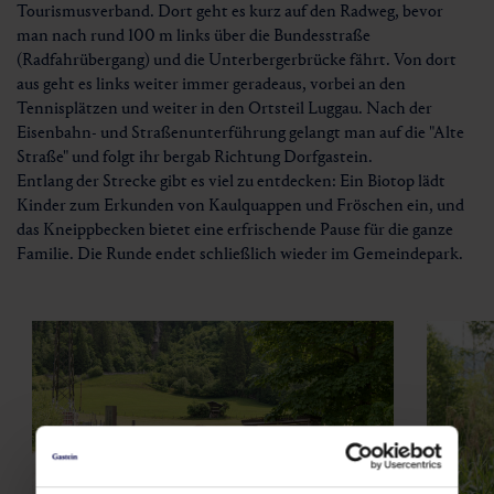
Tourismusverband. Dort geht es kurz auf den Radweg, bevor
man nach rund 100 m links über die Bundesstraße
(Radfahrübergang) und die Unterbergerbrücke fährt. Von dort
aus geht es links weiter immer geradeaus, vorbei an den
Tennisplätzen und weiter in den Ortsteil Luggau. Nach der
Eisenbahn- und Straßenunterführung gelangt man auf die "Alte
Straße" und folgt ihr bergab Richtung Dorfgastein.
Entlang der Strecke gibt es viel zu entdecken: Ein Biotop lädt
Kinder zum Erkunden von Kaulquappen und Fröschen ein, und
das Kneippbecken bietet eine erfrischende Pause für die ganze
Familie. Die Runde endet schließlich wieder im Gemeindepark.