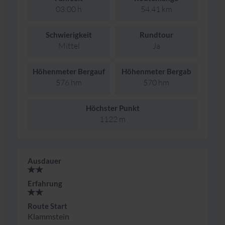
03:00 h
54.41 km
Schwierigkeit
Rundtour
Mittel
Ja
Höhenmeter Bergauf
Höhenmeter Bergab
576 hm
570 hm
Höchster Punkt
1122 m
Ausdauer
Erfahrung
Route Start
Klammstein