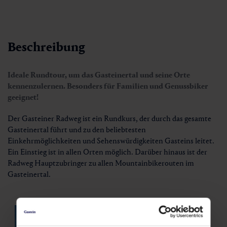
Beschreibung
Ideale Rundtour, um das Gasteinertal und seine Orte
kennenzulernen. Besonders für Familien und Genussbiker
geeignet!
Der Gasteiner Radweg ist ein Rundkurs, der durch das gesamte
Gasteinertal führt und zu den beliebtesten
Einkehrmöglichkeiten und Sehenswürdigkeiten Gasteins leitet.
Ein Einstieg ist in allen Orten möglich. Darüber hinaus ist der
Radweg Hauptzubringer zu allen Mountainbikerouten im
Gasteinertal.