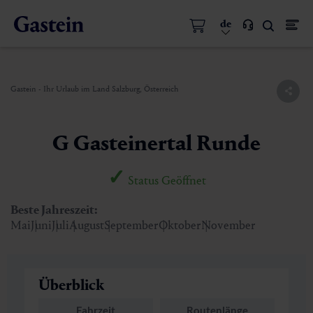
de
Gastein - Ihr Urlaub im Land Salzburg, Österreich
G Gasteinertal Runde
Status Geöffnet
Beste Jahreszeit:
Mai
Juni
Juli
August
September
Oktober
November
Überblick
Fahrzeit
Routenlänge