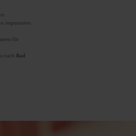
len
den imposanten
umen für
pa nach
Bad