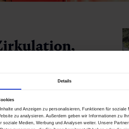
irkulation,
gination
Details
en Blick ganz bewusst nach vorn:
 ein
Programm
, das Bad Gastein
Cookies
össische Kunst
macht. Ein starkes
da
s internationale Artist-in-
nhalte und Anzeigen zu personalisieren, Funktionen für soziale
hochkarätig
besetzten
Jury
und mit
Website zu analysieren. Außerdem geben wir Informationen zu I
r soziale Medien, Werbung und Analysen weiter. Unsere Partner
g
der
sommer.frische.kunst.
unter