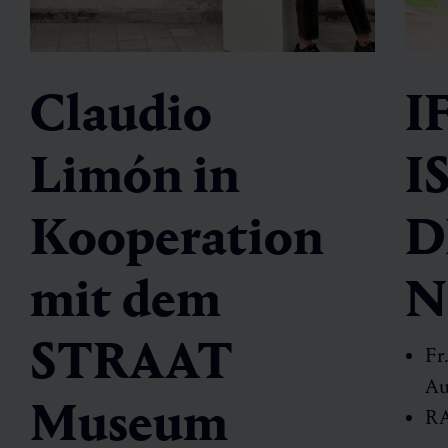
Claudio
I
Limón in
I
Kooperation
D
mit dem
N
STRAAT
Fr
Au
Museum
RA