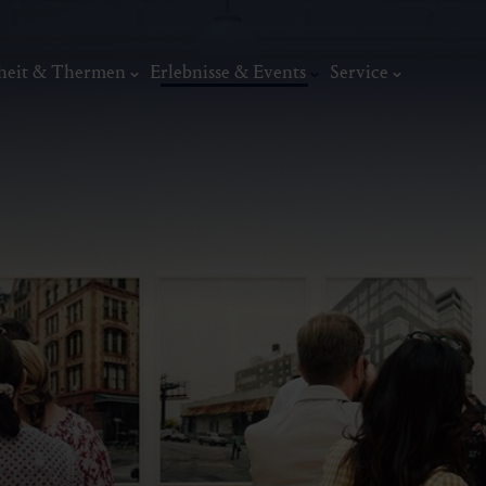
heit & Thermen
Erlebnisse & Events
Service
Events
sommer.frische.
Top-Events
Summer:Sounds G
Edition
Veranstaltungskalender
adidas INFINI
Wochenprogramm
Gastein Classics
Kunst, Ku
ermal
Wellness & Entspannung
Tradit
Die Nord - Das