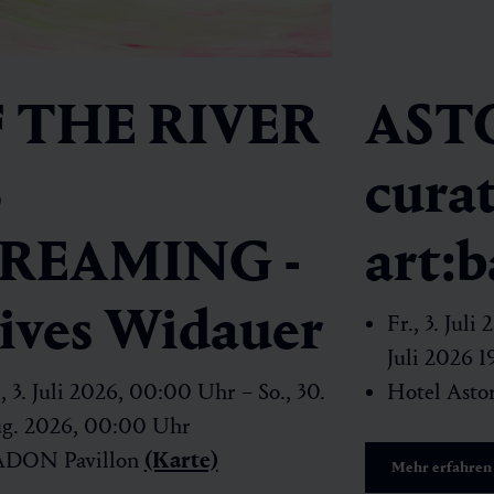
F THE RIVER
AST
S
cura
REAMING -
art:
ives Widauer
Fr., 3. Juli
Juli 2026 
., 3. Juli 2026, 00:00 Uhr – So., 30.
Hotel Asto
g. 2026, 00:00 Uhr
DON Pavillon
(Karte)
Mehr erfahren