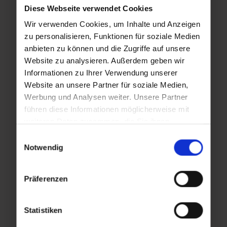
16:00
16:00
Diese Webseite verwendet Cookies
Wir verwenden Cookies, um Inhalte und Anzeigen
zu personalisieren, Funktionen für soziale Medien
Fr,
Fr,
anbieten zu können und die Zugriffe auf unsere
Website zu analysieren. Außerdem geben wir
11.09.2026
18.09.2026
Informationen zu Ihrer Verwendung unserer
16:00
16:00
Website an unsere Partner für soziale Medien,
Werbung und Analysen weiter. Unsere Partner
führen diese Informationen möglicherweise mit
weiteren Daten zusammen, die Sie ihnen
Fr,
Fr,
bereitgestellt haben oder die sie im Rahmen Ihrer
25.09.2026
02.10.2026
Einwilligungsauswahl
Nutzung der Dienste gesammelt haben.
Notwendig
16:00
16:00
Präferenzen
Fr,
Fr,
Statistiken
09.10.2026
16.10.2026