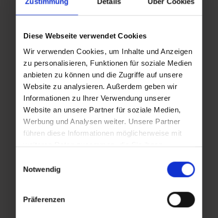
Zustimmung
Details
Über Cookies
Mi,
Mi,
Diese Webseite verwendet Cookies
18.11.2026
25.11.2026
Wir verwenden Cookies, um Inhalte und Anzeigen
19:00
19:00
zu personalisieren, Funktionen für soziale Medien
anbieten zu können und die Zugriffe auf unsere
Website zu analysieren. Außerdem geben wir
Informationen zu Ihrer Verwendung unserer
Mi,
Mi,
Website an unsere Partner für soziale Medien,
02.12.2026
09.12.2026
Werbung und Analysen weiter. Unsere Partner
19:00
19:00
führen diese Informationen möglicherweise mit
weiteren Daten zusammen, die Sie ihnen
bereitgestellt haben oder die sie im Rahmen Ihrer
Einwilligungsauswahl
Nutzung der Dienste gesammelt haben.
Notwendig
Mi,
Mi,
16.12.2026
23.12.2026
Präferenzen
19:00
19:00