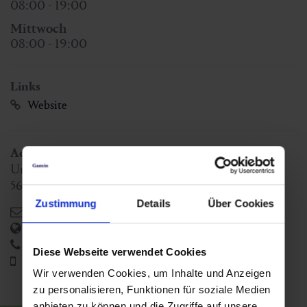
08:00 - 19:00
Mittwoch
08:00 - 19:00
Links
Website
Adressen
Unterberg
5632
Dorfgastein
,
AT
Zustimmung
Details
Über Cookies
heinreichgut@sbg.at
https://www.heinreichgut.at
+43 6433 7316
Diese Webseite verwendet Cookies
+43 664 92 48 501
Wir verwenden Cookies, um Inhalte und Anzeigen
zu personalisieren, Funktionen für soziale Medien
anbieten zu können und die Zugriffe auf unsere