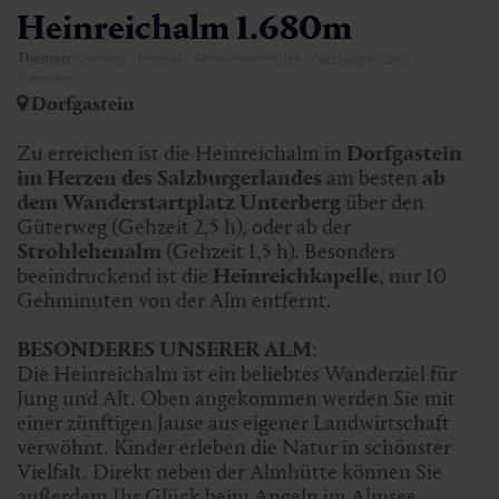
Heinreichalm 1.680m
Themen:
Sommer | Herbst | Almsommerhütte - SalzburgerLand |
Wandern
Dorfgastein
Zu erreichen ist die Heinreichalm in
Dorfgastein
im Herzen des Salzburgerlandes
am besten
ab
dem Wanderstartplatz Unterberg
über den
Güterweg (Gehzeit 2,5 h), oder ab der
Strohlehenalm
(Gehzeit 1,5 h). Besonders
beeindruckend ist die
Heinreichkapelle
, nur 10
Gehminuten von der Alm entfernt.
BESONDERES UNSERER ALM
:
Die Heinreichalm ist ein beliebtes Wanderziel für
Jung und Alt. Oben angekommen werden Sie mit
einer zünftigen Jause aus eigener Landwirtschaft
verwöhnt. Kinder erleben die Natur in schönster
Vielfalt. Direkt neben der Almhütte können Sie
außerdem Ihr Glück beim Angeln im Almsee