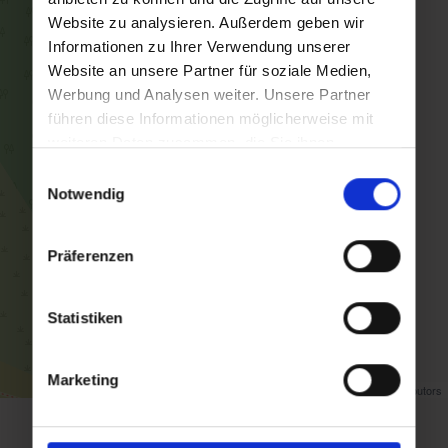
Website zu analysieren. Außerdem geben wir
Informationen zu Ihrer Verwendung unserer
Website an unsere Partner für soziale Medien,
Werbung und Analysen weiter. Unsere Partner
führen diese Informationen möglicherweise mit
weiteren Daten zusammen, die Sie ihnen
bereitgestellt haben oder die sie im Rahmen Ihrer
Einwilligungsauswahl
Nutzung der Dienste gesammelt haben.
Notwendig
Präferenzen
Statistiken
Marketing
Map data ©
OpenStreetMap
contributors
Zurück zur Übersicht