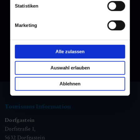
Statistiken
Newsletter
Melden Sie sich bei unserem Newsletter an, und bleiben Sie
Marketing
immer am Laufenden!
Alle zulassen
Auswahl erlauben
Ablehnen
Tourismus Information
Dorfgastein
Dorfstraße 1,
5632
Dorfgastein