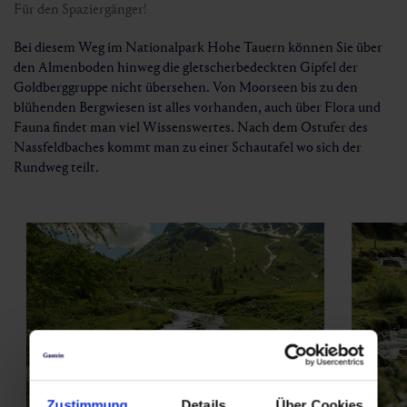
Für den Spaziergänger!
Bei diesem Weg im Nationalpark Hohe Tauern können Sie über
den Almenboden hinweg die gletscherbedeckten Gipfel der
Goldberggruppe nicht übersehen. Von Moorseen bis zu den
blühenden Bergwiesen ist alles vorhanden, auch über Flora und
Fauna findet man viel Wissenswertes. Nach dem Ostufer des
Nassfeldbaches kommt man zu einer Schautafel wo sich der
Rundweg teilt.
Zustimmung
Details
Über Cookies