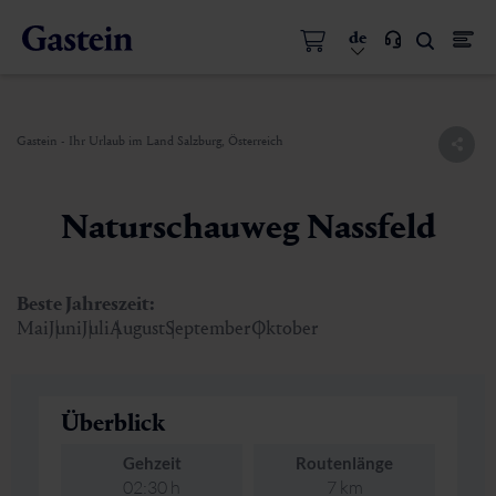
de
Gastein - Ihr Urlaub im Land Salzburg, Österreich
Naturschauweg Nassfeld
Beste Jahreszeit:
Mai
Juni
Juli
August
September
Oktober
Überblick
Gehzeit
Routenlänge
02:30 h
7 km