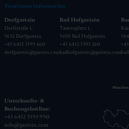
Tourismus Information
Dorfgastein
Bad Hofgastein
Ba
Dorfstraße 1,
Tauernplatz 1,
Kai
5632
Dorfgastein
5630
Bad Hofgastein
56
+43 6432 3393 460
+43 6432 3393 260
+43
dorfgastein@gastein.com
badhofgastein@gastein.com
bad
Unterkunfts- &
Buchungshotline:
+43 6432 3393 990
info@gastein.com