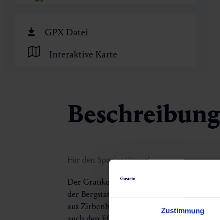
🏺
GPX Datei
Interaktive Karte
Beschreibung
Für den Spaziergänger!
Der Graukogel ist für seinen besonders s
der Bergstation der Graukogelbahn beginnt
aus Zirbenholz bieten sich an für kleine P
Zustimmung
auch den Effekt, dass die Herzfrequenz abs