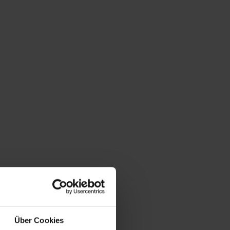
 250-300 Jahre alt. Direkt an
ividuelle Sitzgelegenheiten
Zirbenholz erzielt übrigens
Über Cookies
rlich alle Sinne.