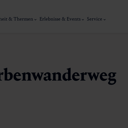
heit & Thermen
Erlebnisse & Events
Service
rbenwanderweg
Kunst, Ku
ermal
Wellness & Entspannung
Tradit