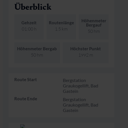
Überblick
Skifahren & Snowboarden
Kur
Kunst & Kultur
Gastein Card
Höhenmeter
Langlaufen
Sportmedizin
Gastein von A-Z
Gehzeit
Routenlänge
Bergauf
01:00 h
1.5 km
50 hm
Bergbahnen & Lifte
Gesundheitsförderung
Interaktive Karte
Genuss und Kulinarik
Höhenmeter Bergab
Höchster Punkt
50 hm
1992 m
Route Start
Bergstation
Graukogellift, Bad
Gastein
Route Ende
Bergstation
Graukogellift, Bad
Gastein