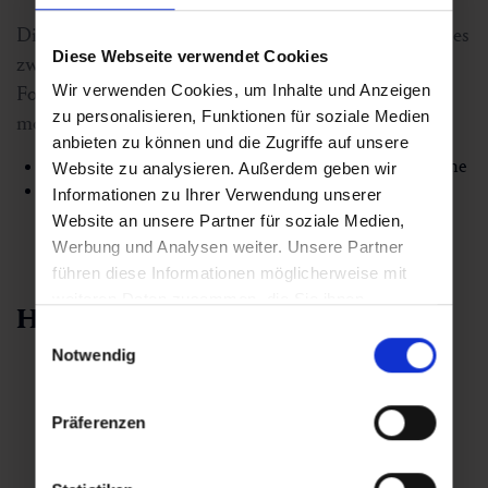
Direkt an der Talstation der Gipfelbahn Fulseck gibt es
Diese Webseite verwendet Cookies
zwei
Skischulen
und zwei
Verleihe
. Anfänger und
Wir verwenden Cookies, um Inhalte und Anzeigen
Fortgeschrittene lernen sicher Skifahren und leihen
zu personalisieren, Funktionen für soziale Medien
modernes Equipment aus.
anbieten zu können und die Zugriffe auf unsere
Professionelle Skischulen für Kinder und Erwachsene
Website zu analysieren. Außerdem geben wir
Skiverleih direkt vor Ort von Ski, Snowboard und
Informationen zu Ihrer Verwendung unserer
Zubehör
Website an unsere Partner für soziale Medien,
Werbung und Analysen weiter. Unsere Partner
führen diese Informationen möglicherweise mit
weiteren Daten zusammen, die Sie ihnen
Hallo, ich bin Gasti!
bereitgestellt haben oder die sie im Rahmen Ihrer
Einwilligungsauswahl
Nutzung der Dienste gesammelt haben.
Notwendig
Präferenzen