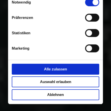
Nutzung der Dienste gesammelt haben.
Notwendig
Präferenzen
Statistiken
Marketing
Alle zulassen
Auswahl erlauben
Ablehnen