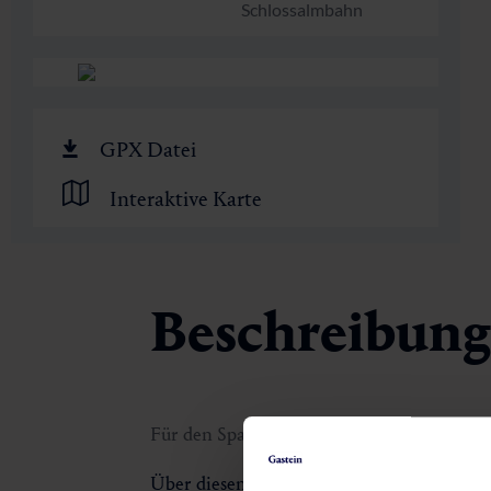
Schlossalmbahn
🏺
GPX Datei
Interaktive Karte
Beschreibung
Für den Spaziergänger!
Über diesen wunderschönen Panoramaweg g