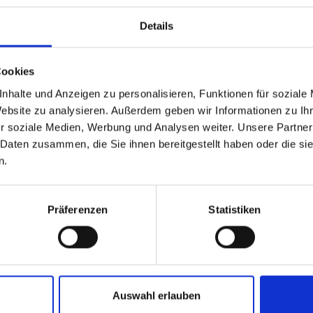
von der Bergstation Schlossalmbahn und führt beim Bergresta
Details
ch dieser Weg besonders gut für Panoramaliebhaber.
Cookies
nhalte und Anzeigen zu personalisieren, Funktionen für soziale
Website zu analysieren. Außerdem geben wir Informationen zu I
r soziale Medien, Werbung und Analysen weiter. Unsere Partner
 Daten zusammen, die Sie ihnen bereitgestellt haben oder die s
n.
Präferenzen
Statistiken
Auswahl erlauben