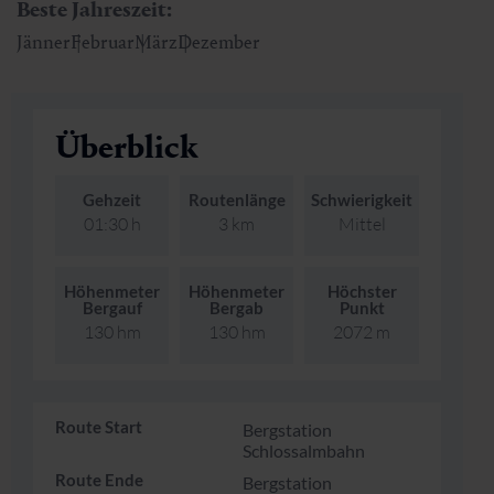
Beste Jahreszeit:
Skifahren & Snowboarden
Kur
Kunst & Kultur
Gastein Card
Jänner
Februar
März
Dezember
Langlaufen
Sportmedizin
Gastein von A-Z
Überblick
Bergbahnen & Lifte
Gesundheitsförderung
Interaktive Karte
Genuss und Kulinarik
Gehzeit
Routenlänge
Schwierigkeit
01:30 h
3 km
Mittel
Höhenmeter
Höhenmeter
Höchster
Bergauf
Bergab
Punkt
130 hm
130 hm
2072 m
Route Start
Bergstation
Schlossalmbahn
Route Ende
Bergstation