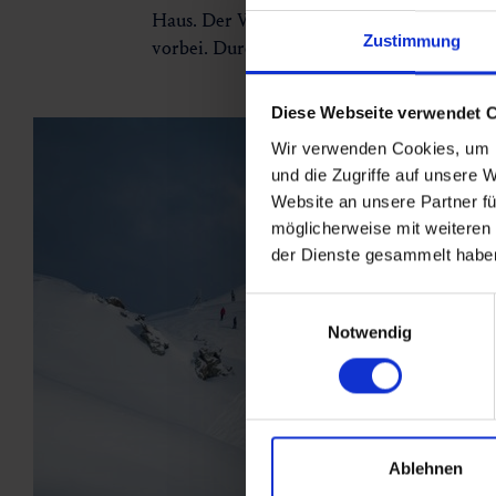
Haus. Der Winterwanderweg startet links 
Zustimmung
vorbei. Durch die tolle Aussicht eignet si
Diese Webseite verwendet 
Wir verwenden Cookies, um I
und die Zugriffe auf unsere 
Website an unsere Partner fü
möglicherweise mit weiteren
der Dienste gesammelt habe
Einwilligungsauswahl
Notwendig
Ablehnen