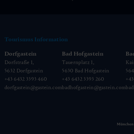
Tourismus Information
Dorfgastein
Bad Hofgastein
Ba
Dorfstraße 1,
Tauernplatz 1,
Kai
5632
Dorfgastein
5630
Bad Hofgastein
56
+43 6432 3393 460
+43 6432 3393 260
+43
dorfgastein@gastein.com
badhofgastein@gastein.com
bad