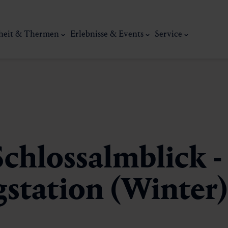
heit & Thermen
Erlebnisse & Events
Service
hlossalmblick -
gstation (Winter)
Kunst, Ku
ermal
Wellness & Entspannung
Tradit