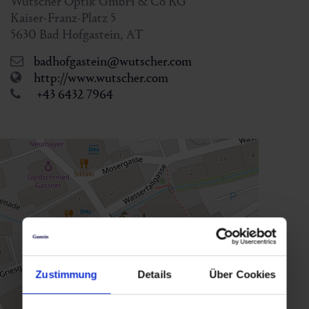
Wutscher Optik GmbH & Co KG
Kaiser-Franz-Platz 5
5630
Bad Hofgastein
,
AT
badhofgastein@wutscher.com
http://www.wutscher.com
+43 6432 7964
Zustimmung
Details
Über Cookies