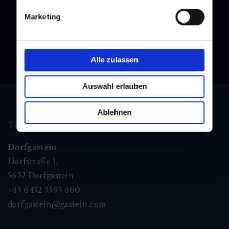
Marketing
Alle zulassen
Auswahl erlauben
Ablehnen
Tourismus Information
Dorfgastein
Dorfstraße 1,
5632
Dorfgastein
+43 6432 3393 460
dorfgastein@gastein.com