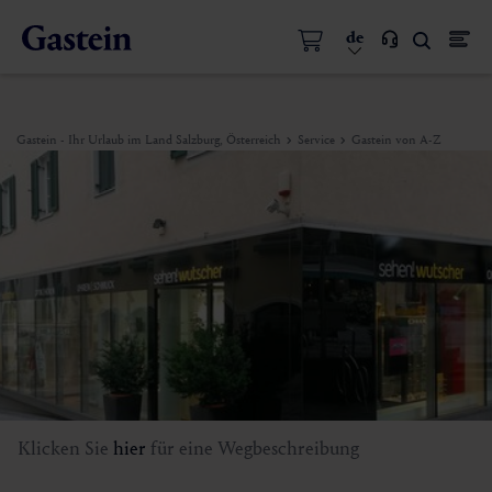
de
Gastein - Ihr Urlaub im Land Salzburg, Österreich
Service
Gastein von A-Z
Klicken Sie
hier
für eine Wegbeschreibung