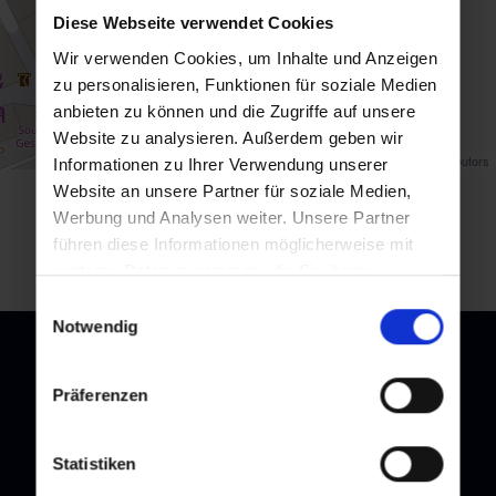
Diese Webseite verwendet Cookies
Wir verwenden Cookies, um Inhalte und Anzeigen
zu personalisieren, Funktionen für soziale Medien
anbieten zu können und die Zugriffe auf unsere
Website zu analysieren. Außerdem geben wir
Map data ©
OpenStreetMap
contributors
Informationen zu Ihrer Verwendung unserer
Website an unsere Partner für soziale Medien,
Zurück zur Übersicht
Werbung und Analysen weiter. Unsere Partner
führen diese Informationen möglicherweise mit
weiteren Daten zusammen, die Sie ihnen
bereitgestellt haben oder die sie im Rahmen Ihrer
Einwilligungsauswahl
Nutzung der Dienste gesammelt haben.
Notwendig
Präferenzen
Newsletter
Statistiken
Melden Sie sich bei unserem Newsletter an, und bleiben Sie
immer am Laufenden!