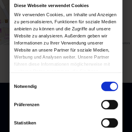
Diese Webseite verwendet Cookies
Wir verwenden Cookies, um Inhalte und Anzeigen
zu personalisieren, Funktionen für soziale Medien
anbieten zu können und die Zugriffe auf unsere
Website zu analysieren. Außerdem geben wir
Map data ©
OpenStreetMap
contributors
Informationen zu Ihrer Verwendung unserer
Website an unsere Partner für soziale Medien,
back to overview
Werbung und Analysen weiter. Unsere Partner
führen diese Informationen möglicherweise mit
weiteren Daten zusammen, die Sie ihnen
bereitgestellt haben oder die sie im Rahmen Ihrer
Einwilligungsauswahl
Nutzung der Dienste gesammelt haben.
Notwendig
Präferenzen
Newsletter
Statistiken
Subscribe to our newsletter and stay up to date!