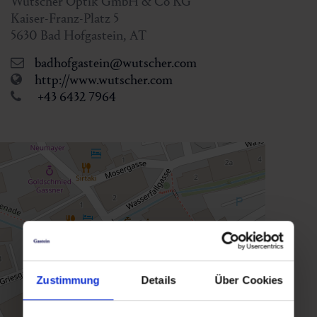
Wutscher Optik GmbH & Co KG
Kaiser-Franz-Platz 5
5630
Bad Hofgastein
,
AT
badhofgastein@wutscher.com
http://www.wutscher.com
+43 6432 7964
Zustimmung
Details
Über Cookies