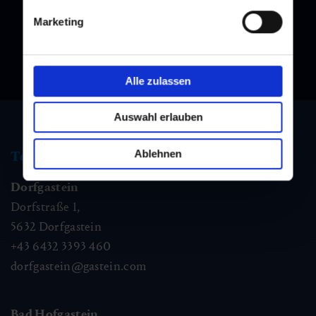
Marketing
Alle zulassen
Auswahl erlauben
Ablehnen
Tourist information
Dorfgastein
Dorfstraße 1,
5632
Dorfgastein
+43 6432 3393 460
dorfgastein@gastein.com
Bad Hofgastein