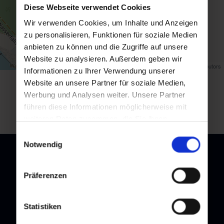
Diese Webseite verwendet Cookies
Wir verwenden Cookies, um Inhalte und Anzeigen
zu personalisieren, Funktionen für soziale Medien
anbieten zu können und die Zugriffe auf unsere
Website zu analysieren. Außerdem geben wir
Map data ©
OpenStreetMap
contributors
Informationen zu Ihrer Verwendung unserer
Website an unsere Partner für soziale Medien,
Zurück zur Übersicht
Werbung und Analysen weiter. Unsere Partner
führen diese Informationen möglicherweise mit
weiteren Daten zusammen, die Sie ihnen
bereitgestellt haben oder die sie im Rahmen Ihrer
Einwilligungsauswahl
Nutzung der Dienste gesammelt haben.
Notwendig
Präferenzen
Newsletter
Melden Sie sich bei unserem Newsletter an, und bleiben Sie
Statistiken
immer am Laufenden!