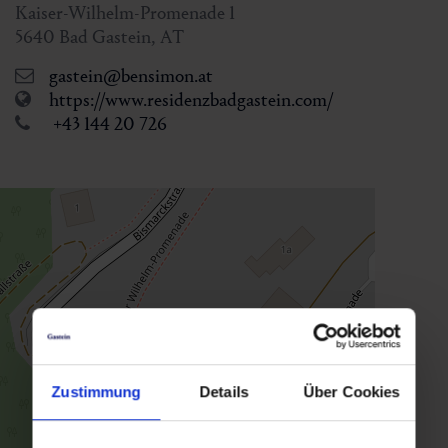
Kaiser-Wilhelm-Promenade 1
5640
Bad Gastein
,
AT
gastein@bensimon.at
https://www.residenzbadgastein.com/
+43 144 20 726
Zustimmung
Details
Über Cookies