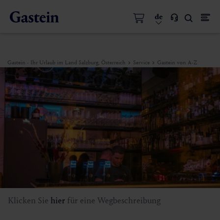
de
Gastein - Ihr Urlaub im Land Salzburg, Österreich
Service
Gastein von A-Z
Klicken Sie
hier
für eine Wegbeschreibung