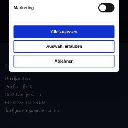
Marketing
Alle zulassen
Auswahl erlauben
Ablehnen
Tourismus Information
Dorfgastein
Dorfstraße 1,
5632
Dorfgastein
+43 6432 3393 460
dorfgastein@gastein.com