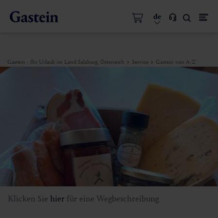
de
Gastein - Ihr Urlaub im Land Salzburg, Österreich
Service
Gastein von A-Z
Klicken Sie
hier
für eine Wegbeschreibung