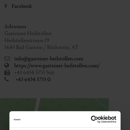
Facebook
Adressen
Gasteiner Heilstollen
Heilstollenstrasse 19
5645
Bad Gastein / Böckstein
,
AT
info@gasteiner-heilstollen.com
https://www.gasteiner-heilstollen.com/
+43 6434 3753 566
+43 6434 3753 0