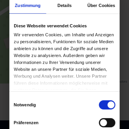
Zustimmung
Details
Über Cookies
Diese Webseite verwendet Cookies
Wir verwenden Cookies, um Inhalte und Anzeigen
zu personalisieren, Funktionen für soziale Medien
anbieten zu können und die Zugriffe auf unsere
Website zu analysieren. Außerdem geben wir
Informationen zu Ihrer Verwendung unserer
Website an unsere Partner für soziale Medien,
Werbung und Analysen weiter. Unsere Partner
Map data ©
OpenStreetMap
contributors
führen diese Informationen möglicherweise mit
weiteren Daten zusammen, die Sie ihnen
Zurück zur Übersicht
bereitgestellt haben oder die sie im Rahmen Ihrer
Einwilligungsauswahl
Nutzung der Dienste gesammelt haben.
Notwendig
Präferenzen